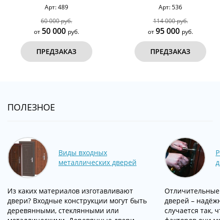
вставками №70
Арт: 489
Арт: 536
60 000 руб.
114 000 руб.
50 000
95 000
от
руб.
от
руб.
ПРЕДЗАКАЗ
ПРЕДЗАКАЗ
ПОЛЕЗНОЕ
Виды входных
Р
металлических дверей
д
Из каких материалов изготавливают
Отличительные 
двери? Входные конструкции могут быть
дверей – надёжн
деревянными, стеклянными или
случается так, 