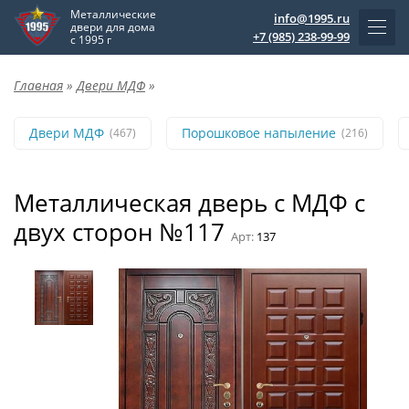
Металлические
info@1995.ru
двери для дома
+7 (985) 238-99-99
с 1995 г
Главная
»
Двери МДФ
»
Двери МДФ
Порошковое напыление
(467)
(216)
Металлическая дверь с МДФ с
двух сторон №117
Арт:
137