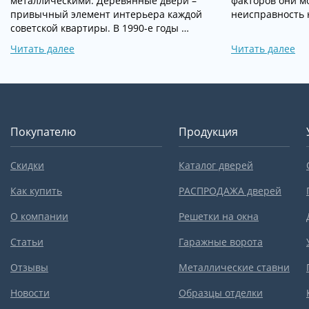
металлическими. Деревянные двери –
факторов они мо
привычный элемент интерьера каждой
неисправность 
советской квартиры. В 1990-е годы …
Читать далее
Читать далее
Покупателю
Продукция
Скидки
Каталог дверей
Как купить
РАСПРОДАЖА дверей
О компании
Решетки на окна
Статьи
Гаражные ворота
Отзывы
Металлические ставни
Новости
Образцы отделки