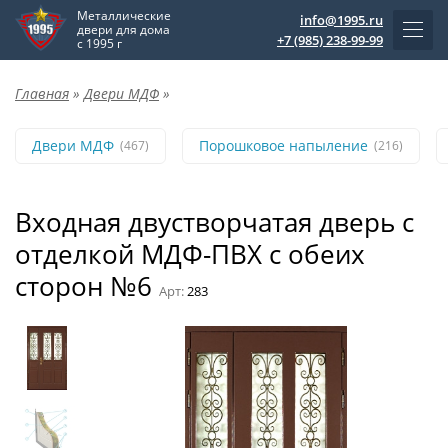
Металлические
info@1995.ru
двери для дома
+7 (985) 238-99-99
с 1995 г
Главная
»
Двери МДФ
»
Двери МДФ
Порошковое напыление
(467)
(216)
Входная двустворчатая дверь с
отделкой МДФ-ПВХ с обеих
сторон №6
Арт:
283