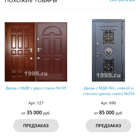
ПОХОЖИЕ ТОВАРЫ
Дверь с МДФ с двух сторон №105
Дверь с МДФ RAL, ковкой и
стеклом (декор «лев») №254
Арт: 127
Арт: 690
35 000
85 000
от
руб.
от
руб.
ПРЕДЗАКАЗ
ПРЕДЗАКАЗ