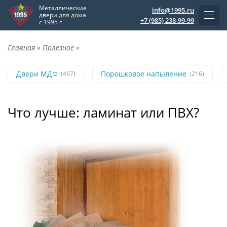
Металлические
info@1995.ru
двери для дома
+7 (985) 238-99-99
с 1995 г
Главная
»
Полезное
»
Двери МДФ
Порошковое напыление
(467)
(216)
Что лучше: ламинат или ПВХ?