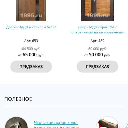
Дверь МДФ окрас RAL с
Дверь с зеркалом и МДФ №18
поперечными шпонированными
вставками №70
Арт: 489
Арт: 292
60 000 руб.
40 000 руб.
50 000
32 000
от
руб.
от
руб.
ПРЕДЗАКАЗ
ПРЕДЗАКАЗ
ПОЛЕЗНОЕ
Что такое порошково-
И