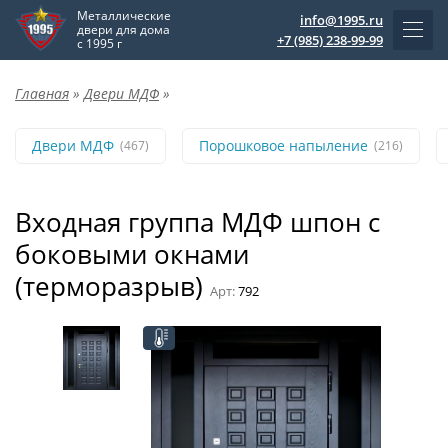
Металлические
info@1995.ru
двери для дома
+7 (985) 238-99-99
с 1995 г
Главная
»
Двери МДФ
»
Двери МДФ
Порошковое напыление
(467)
(216)
Входная группа МДФ шпон с
боковыми окнами
(терморазрыв)
Арт:
792