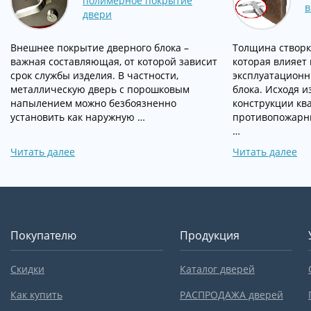
полимерное покрытие
в
двери
Внешнее покрытие дверного блока –
Толщина створк
важная составляющая, от которой зависит
которая влияет 
срок службы изделия. В частности,
эксплуатационн
металлическую дверь с порошковым
блока. Исходя и
напылением можно безбоязненно
конструкции кв
установить как наружную …
противопожарны
…
Читать далее
Читать далее
Покупателю
Продукция
Скидки
Каталог дверей
Как купить
РАСПРОДАЖА дверей