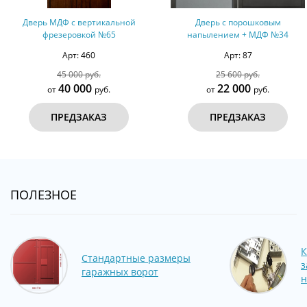
ерь МДФ с вертикальной
Дверь с порошковым
Вхо
фрезеровкой №65
напылением + МДФ №34
Арт: 460
Арт: 87
45 000 руб.
25 600 руб.
40 000
22 000
от
руб.
от
руб.
ПРЕДЗАКАЗ
ПРЕДЗАКАЗ
ПОЛЕЗНОЕ
К
Стандартные размеры
з
гаражных ворот
н