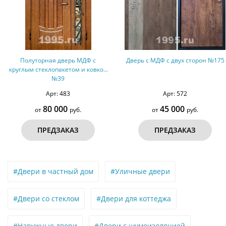
олуторная дверь МДФ с
Дверь с МДФ с двух сторон №175
Вх
ым стеклопакетом и ковкой
с
№39
Арт: 483
Арт: 572
80 000
45 000
от
руб.
от
руб.
ПРЕДЗАКАЗ
ПРЕДЗАКАЗ
#Двери в частный дом
#Уличные двери
#Двери со стеклом
#Двери для коттеджа
#Наружные двери
#Двери с шумоизоляцией