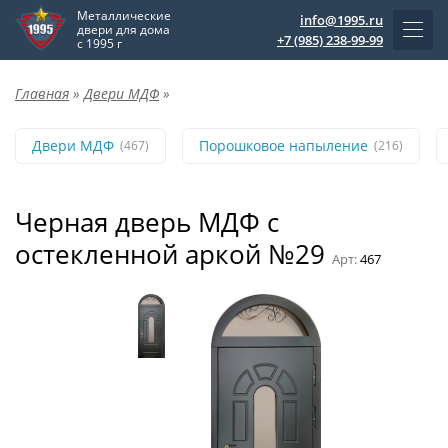
Металлические
info@1995.ru
двери для дома
+7 (985) 238-99-99
с 1995 г
Главная
»
Двери МДФ
»
Двери МДФ
Порошковое напыление
(467)
(216)
Черная дверь МДФ с
остекленной аркой №29
Арт:
467