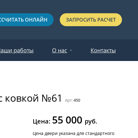
ССЧИТАТЬ ОНЛАЙН
ЗАПРОСИТЬ РАСЧЕТ
аши работы
О нас
Контакты
Новости
Красные
Отзывы
 с ковкой №61
Черные
Арт:
450
Зеленые
55 000
Синие
Цена:
руб.
С выдавленным рисунком
Цена двери указана для стандартного