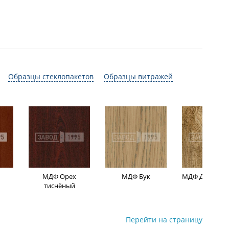
Образцы стеклопакетов
Образцы витражей
МДФ Орех
МДФ Бук
МДФ Дуб мор
тиснёный
Перейти на страницу