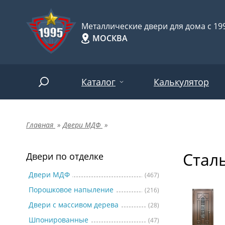
Металлические двери для дома с 199
МОСКВА
Каталог
Калькулятор
Главная
»
Двери МДФ
»
Двери по отделке
Две
Арт-
НАЙТИ
Стал
Пор
Двери по отделке
Двери по назначению
Две
Двери МДФ
(467)
Порошковое напыление
(216)
Шпо
Двери по особенностям
Двери с массивом дерева
(28)
Две
Шпонированные
(47)