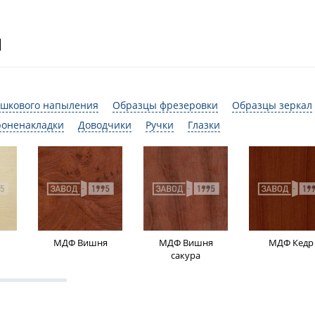
И
шкового напыления
Образцы фрезеровки
Образцы зеркал
роненакладки
Доводчики
Ручки
Глазки
МДФ Вишня
МДФ Вишня
МДФ Кедр
сакура