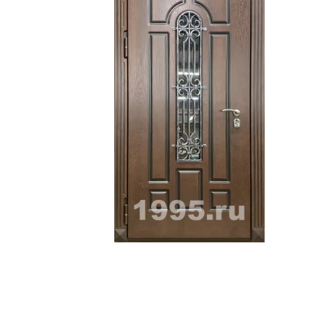
ри с винилискожей
Коричневые двери