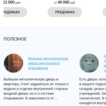
40 000
39 500
от
руб.
от
руб.
ПРЕДЗАКАЗ
ПРЕДЗАКАЗ
ПОЛЕЗНОЕ
К
Входные металлические
т
двери внутреннего
м
открывания
т
Выбирая металлическую дверь в
Есть двери, ко
квартиру, стоит задуматься не только о
в защите подъез
модели и отделке внутренней стороны
складов, целых 
входной двери, но и о системе
учреждений. О
открывания. В зависимости от …
технические. В 
находятся внут