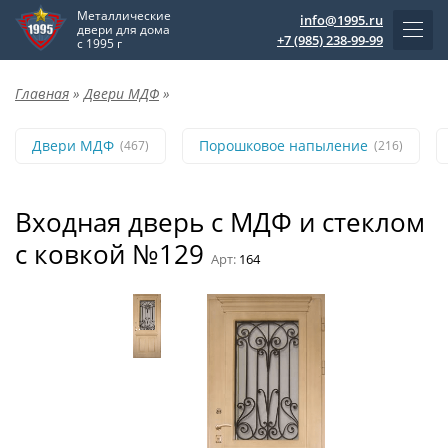
Металлические
info@1995.ru
двери для дома
+7 (985) 238-99-99
с 1995 г
Главная
»
Двери МДФ
»
Двери МДФ
Порошковое напыление
(467)
(216)
Входная дверь с МДФ и стеклом
с ковкой №129
Арт:
164