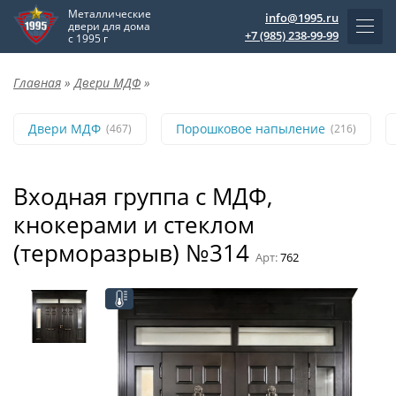
Металлические
info@1995.ru
двери для дома
+7 (985) 238-99-99
с 1995 г
Главная
»
Двери МДФ
»
Двери МДФ
Порошковое напыление
(467)
(216)
Входная группа с МДФ,
кнокерами и стеклом
(терморазрыв) №314
Арт:
762