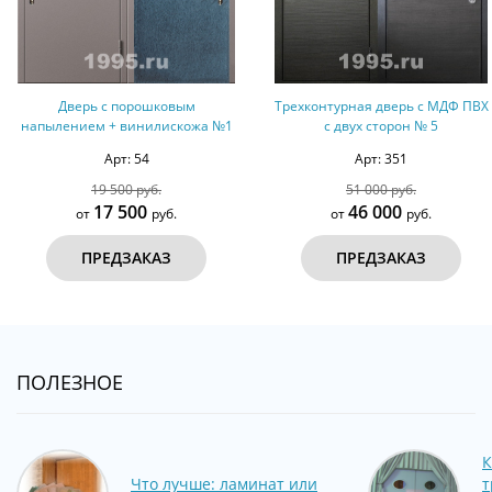
верь с порошковым
Трехконтурная дверь с МДФ ПВХ
Две
нием + винилискожа №1
с двух сторон № 5
Арт: 54
Арт: 351
19 500 руб.
51 000 руб.
17 500
46 000
от
руб.
от
руб.
ПРЕДЗАКАЗ
ПРЕДЗАКАЗ
ПОЛЕЗНОЕ
К
Что лучше: ламинат или
т