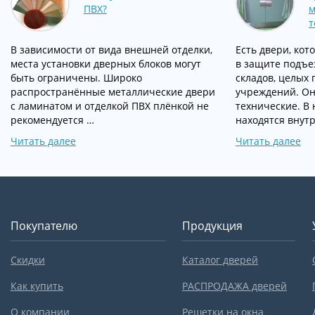
ПВХ?
м
т
В зависимости от вида внешней отделки,
Есть двери, ко
места установки дверных блоков могут
в защите подъез
быть ограничены. Широко
складов, целых 
распространённые металлические двери
учреждений. О
с ламинатом и отделкой ПВХ плёнкой не
технические. В 
рекомендуется …
находятся внут
Читать далее
Читать далее
Покупателю
Продукция
Скидки
Каталог дверей
Как купить
РАСПРОДАЖА дверей
О компании
Решетки на окна