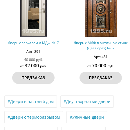
 с зеркалом и МДФ №17
Дверь с МДФ в античном стиле
Двер
(цвет орех) №37
Арт: 291
Арт: 481
40 000 руб.
32 000
70 000
от
руб.
от
руб.
ПРЕДЗАКАЗ
ПРЕДЗАКАЗ
#Двери в частный дом
#Двустворчатые двери
#Двери с терморазрывом
#Уличные двери