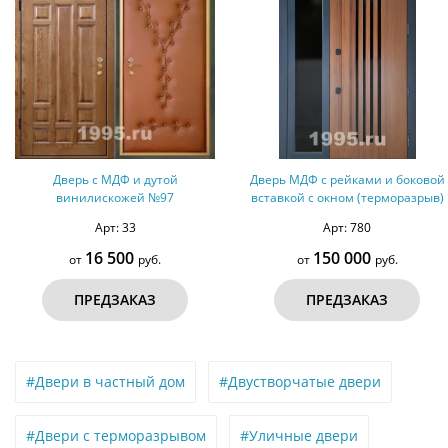
Дверь с МДФ и дутой
Дверь МДФ с рейками и боковой
винилискожей №97
вставкой с окном (терморазрыв)
Арт: 33
Арт: 780
16 500
150 000
от
руб.
от
руб.
ПРЕДЗАКАЗ
ПРЕДЗАКАЗ
#Двери в частный дом
#Двустворчатые двери
#Двери с терморазрывом
#Уличные двери