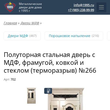
Металлические
info@1995.ru
двери для дома
+7 (985) 238-99-99
с 1995 г
Главная
»
Двери МДФ
»
Двери МДФ
Порошковое напыление
(467)
(216)
Полуторная стальная дверь с
МДФ, фрамугой, ковкой и
стеклом (терморазрыв) №266
Арт:
702