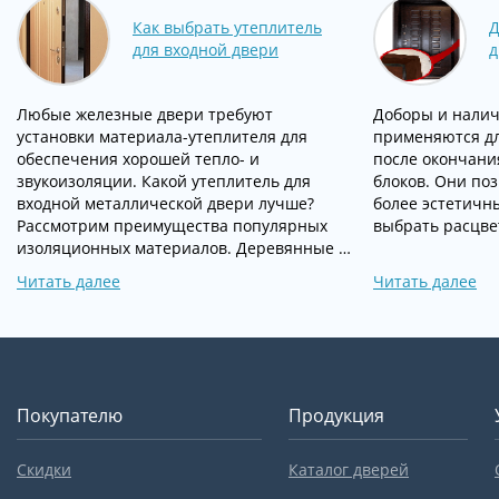
Как выбрать утеплитель
Д
для входной двери
д
Любые железные двери требуют
Доборы и нали
установки материала-утеплителя для
применяются д
обеспечения хорошей тепло- и
после окончани
звукоизоляции. Какой утеплитель для
блоков. Они по
входной металлической двери лучше?
более эстетичн
Рассмотрим преимущества популярных
выбрать расцве
изоляционных материалов. Деревянные …
Читать далее
Читать далее
Покупателю
Продукция
Скидки
Каталог дверей