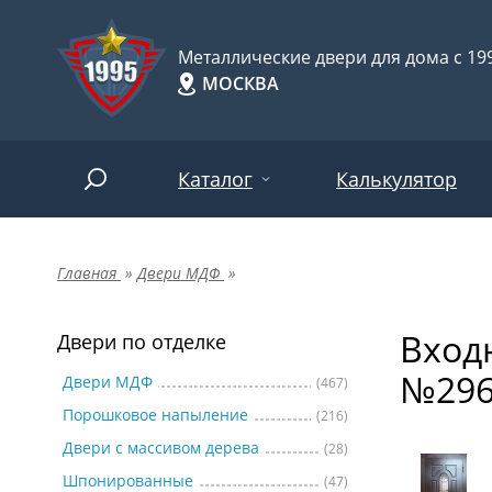
Металлические двери для дома с 199
МОСКВА
Каталог
Калькулятор
Главная
»
Двери МДФ
»
Двери по отделке
Две
Арт-
НАЙТИ
Вход
Пор
Двери по отделке
Двери по назначению
№29
Две
Двери МДФ
(467)
Порошковое напыление
(216)
Шпо
Двери по особенностям
Двери с массивом дерева
(28)
Две
Шпонированные
(47)