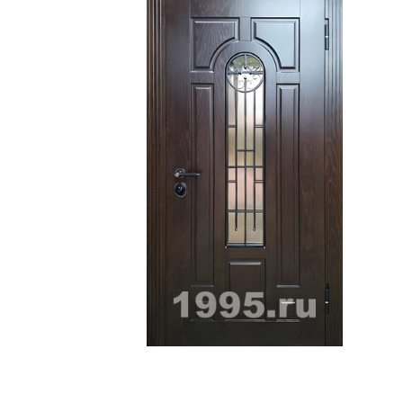
ри с винилискожей
Коричневые двери