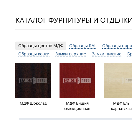
КАТАЛОГ ФУРНИТУРЫ И ОТДЕЛК
Образцы цветов МДФ
Образцы RAL
Образцы поро
Образцы ковки
Замки верхние
Замки нижние
Б
МДФ Шоколад
МДФ Вишня
МДФ Ель
селекционная
карпатская