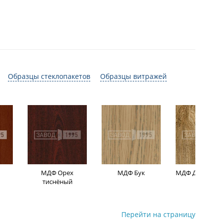
Образцы стеклопакетов
Образцы витражей
МДФ Орех
МДФ Бук
МДФ Дуб мор
тиснёный
Перейти на страницу