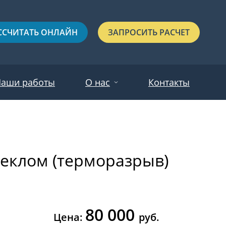
ССЧИТАТЬ ОНЛАЙН
ЗАПРОСИТЬ РАСЧЕТ
аши работы
О нас
Контакты
Новости
Красные
Отзывы
теклом (терморазрыв)
Черные
Зеленые
Синие
80 000
С выдавленным рисунком
Цена:
руб.