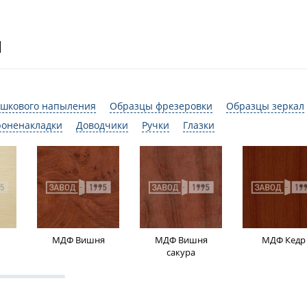
И
шкового напыления
Образцы фрезеровки
Образцы зеркал
роненакладки
Доводчики
Ручки
Глазки
МДФ Вишня
МДФ Вишня
МДФ Кедр
сакура