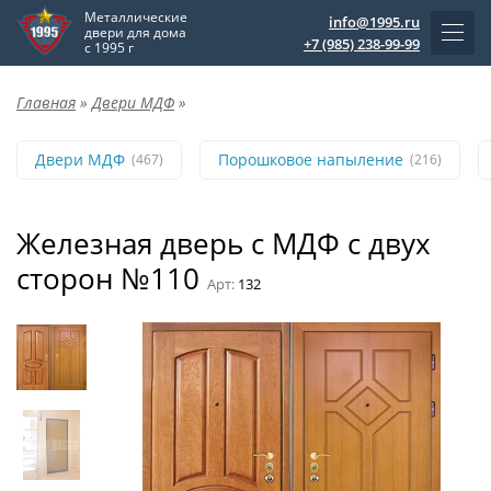
Металлические
info@1995.ru
двери для дома
+7 (985) 238-99-99
с 1995 г
Главная
»
Двери МДФ
»
Двери МДФ
Порошковое напыление
(467)
(216)
Железная дверь с МДФ с двух
сторон №110
Арт:
132