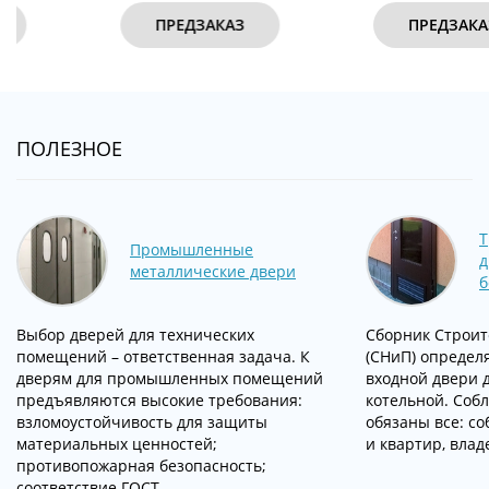
ПРЕДЗАКАЗ
ПРЕДЗАКАЗ
ПОЛЕЗНОЕ
Т
Промышленные
д
металлические двери
б
Выбор дверей для технических
Сборник Строит
помещений – ответственная задача. К
(СНиП) определ
дверям для промышленных помещений
входной двери 
предъявляются высокие требования:
котельной. Соб
взломоустойчивость для защиты
обязаны все: с
материальных ценностей;
и квартир, вла
противопожарная безопасность;
соответствие ГОСТ …