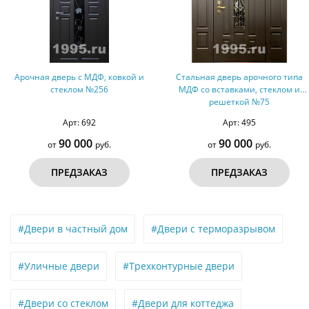
верь с МДФ, ковкой и
Стальная дверь арочного типа
Двер
теклом №256
МДФ со вставками, стеклом и
филенча
решеткой №75
Арт: 692
Арт: 495
90 000
90 000
т
руб.
от
руб.
РЕДЗАКАЗ
ПРЕДЗАКАЗ
#Двери в частный дом
#Двери с терморазрывом
#Уличные двери
#Трехконтурные двери
#Двери со стеклом
#Двери для коттеджа