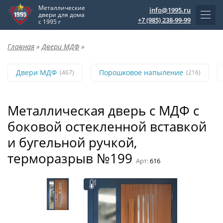
Металлические
info@1995.ru
двери для дома
+7 (985) 238-99-99
с 1995 г
Главная
»
Двери МДФ
»
Двери МДФ
Порошковое напыление
(467)
(216)
Металлическая дверь с МДФ с
боковой остекленной вставкой
и бугельной ручкой,
терморазрыв №199
Арт:
616