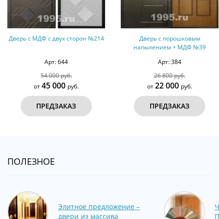
МДФ с двух сторон №214
Дверь с порошковым
Трехко
напылением + МДФ №39
Арт: 644
Арт: 384
54 000 руб.
26 800 руб.
45 000
22 000
от
руб.
от
руб.
ПРЕДЗАКАЗ
ПРЕДЗАКАЗ
ПОЛЕЗНОЕ
Элитное предложение –
Ч
двери из массива
П