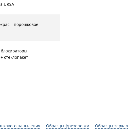
а URSA
окрас – порошковое
 блокираторы
+ стеклопакет
И
шкового напыления
Образцы фрезеровки
Образцы зеркал