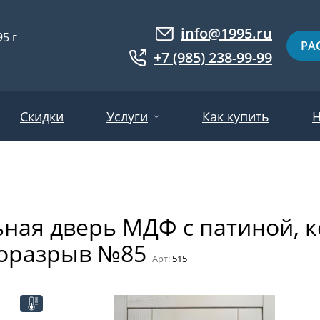
info@1995.ru
5 г
РА
+7 (985) 238-99-99
Скидки
Услуги
Как купить
Н
Доставка
ри МДФ
Двери евровагонка
Установка
ьная дверь МДФ с патиной, к
ошковое напыление
Двери с фотопанелями
Производство
оразрыв №85
ри с массивом дерева
Белые двери
Двери оптом
Арт:
515
нированные
Гарантия и возврат
Серые двери
ри ламинат
Светлые двери