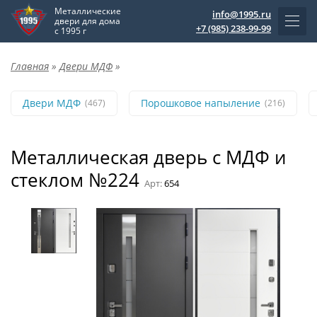
Металлические
info@1995.ru
двери для дома
+7 (985) 238-99-99
с 1995 г
Главная
»
Двери МДФ
»
Двери МДФ
Порошковое напыление
(467)
(216)
Металлическая дверь с МДФ и
стеклом №224
Арт:
654