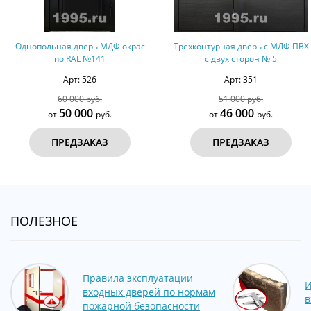
Однопольная дверь МДФ окрас
Трехконтурная дверь с МДФ ПВХ
по RAL №141
с двух сторон № 5
Арт: 526
Арт: 351
60 000 руб.
51 000 руб.
50 000
46 000
от
руб.
от
руб.
ПРЕДЗАКАЗ
ПРЕДЗАКАЗ
ПОЛЕЗНОЕ
Правила эксплуатации
И
входных дверей по нормам
в
пожарной безопасности