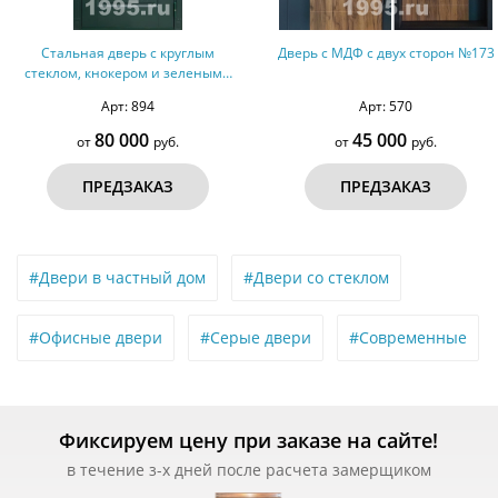
Стальная дверь с круглым
Дверь с МДФ с двух сторон №173
стеклом, кнокером и зелеными
панелями МДФ RAL
Арт: 894
Арт: 570
(терморазрыв)
80 000
45 000
от
руб.
от
руб.
ПРЕДЗАКАЗ
ПРЕДЗАКАЗ
#Двери в частный дом
#Двери со стеклом
#Офисные двери
#Серые двери
#Современные
Фиксируем цену при заказе на сайте!
в течение з-х дней после расчета замерщиком