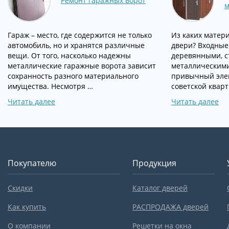
Ремонт гаражных ворот
м
Гараж – место, где содержится не только
Из каких матер
автомобиль, но и хранятся различные
двери? Входные
вещи. От того, насколько надежны
деревянными, 
металлические гаражные ворота зависит
металлическими
сохранность разного материального
привычный эле
имущества. Несмотря …
советской кварт
Читать далее
Читать далее
Покупателю
Продукция
Скидки
Каталог дверей
Как купить
РАСПРОДАЖА дверей
О компании
Решетки на окна