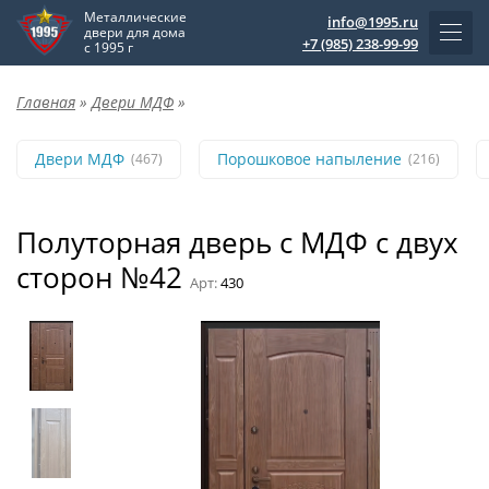
Металлические
info@1995.ru
двери для дома
+7 (985) 238-99-99
с 1995 г
Главная
»
Двери МДФ
»
Двери МДФ
Порошковое напыление
(467)
(216)
Полуторная дверь с МДФ с двух
сторон №42
Арт:
430