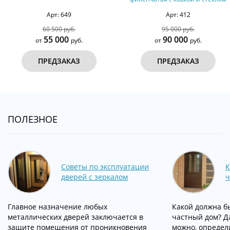
Арт: 412
Арт: 689
95 000 руб.
96 000 руб.
90 000
80 000
от
руб.
от
ру
ПРЕДЗАКАЗ
ПРЕДЗАКА
ПОЛЕЗНОЕ
Советы по эксплуатации
К
дверей с зеркалом
ч
Главное назначение любых
Какой должна б
металлических дверей заключается в
частный дом? Д
защите помещения от проникновения
можно, определ