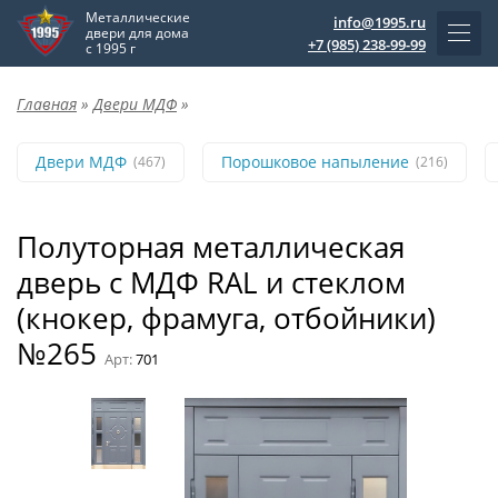
Металлические
info@1995.ru
двери для дома
+7 (985) 238-99-99
с 1995 г
Главная
»
Двери МДФ
»
Двери МДФ
Порошковое напыление
(467)
(216)
Полуторная металлическая
дверь с МДФ RAL и стеклом
(кнокер, фрамуга, отбойники)
№265
Арт:
701