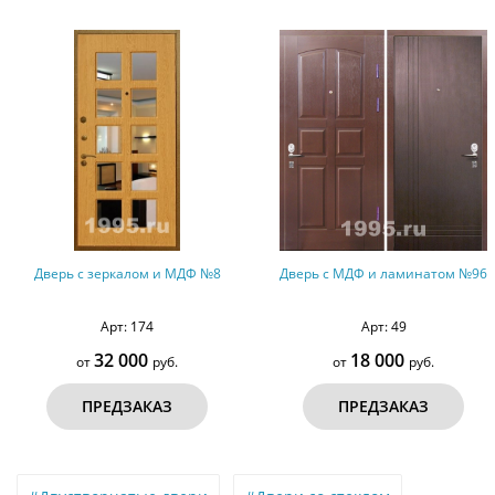
ДФ №8
Дверь с МДФ и ламинатом №96
Дверь с МДФ и стек
Арт: 49
Арт: 654
18 000
70 000
от
руб.
от
ру
ПРЕДЗАКАЗ
ПРЕДЗАКА