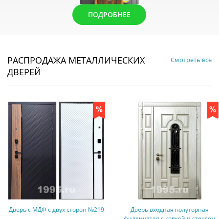
ПОДРОБНЕЕ
РАСПРОДАЖА МЕТАЛЛИЧЕСКИХ
Смотреть все
ДВЕРЕЙ
он №219
Дверь входная полуторная
Дверь с МДФ шпон, 
филенчатая с ковкой и стеклом
стеклом (терморазр