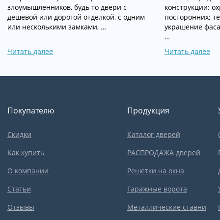
злоумышленников, будь то двери с
конструкции: о
дешевой или дорогой отделкой, с одним
посторонних; т
или несколькими замками, …
украшение фаса
…
Читать далее
Читать далее
Покупателю
Продукция
Скидки
Каталог дверей
Как купить
РАСПРОДАЖА дверей
О компании
Решетки на окна
Статьи
Гаражные ворота
Отзывы
Металлические ставни