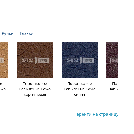
Ручки
Глазки
е
Порошковое
Порошковое
Порошков
ожа
напыление Кожа
напыление Кожа
напыление К
коричневая
синяя
бордо
Перейти на страницу