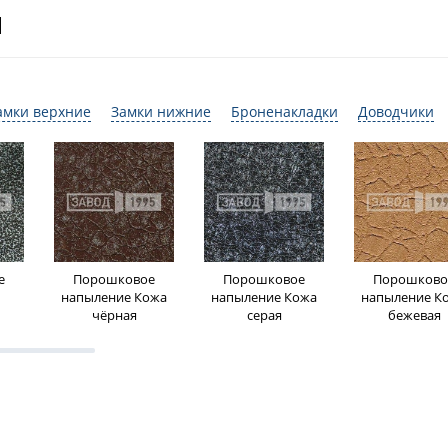
И
амки верхние
Замки нижние
Броненакладки
Доводчики
е
Порошковое
Порошковое
Порошково
напыление Кожа
напыление Кожа
напыление К
чёрная
серая
бежевая