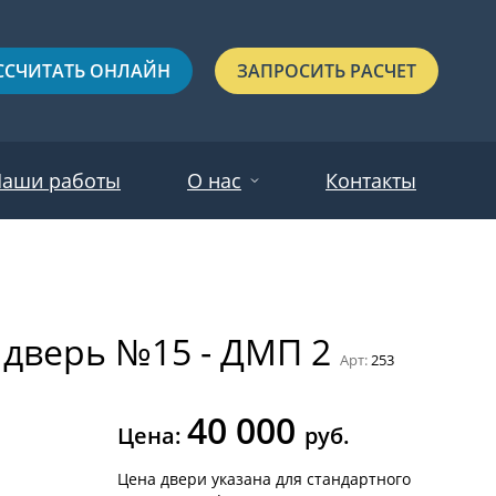
ССЧИТАТЬ ОНЛАЙН
ЗАПРОСИТЬ РАСЧЕТ
аши работы
О нас
Контакты
Новости
Красные
Отзывы
 дверь №15 - ДМП 2
Черные
Арт:
253
Зеленые
40 000
Синие
Цена:
руб.
С выдавленным рисунком
Цена двери указана для стандартного