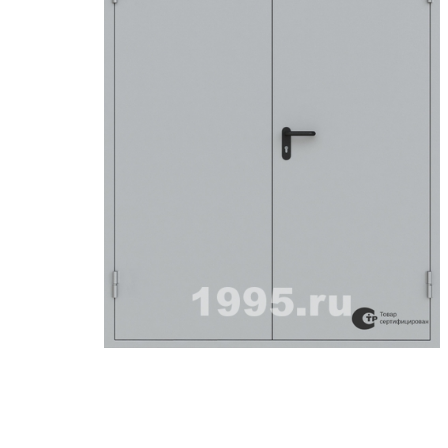
ри с винилискожей
Коричневые двери