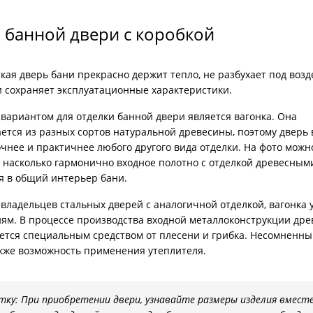
ри с винилискожей
Коричневые двери
 банной двери с коробкой
ая дверь бани прекрасно держит тепло, не разбухает под воз
и сохраняет эксплуатационные характеристики.
вариантом для отделки банной двери является вагонка. Она
ется из разных сортов натуральной древесины, поэтому дверь 
чнее и практичнее любого другого вида отделки. На фото можн
, насколько гармонично входное полотно с отделкой древесным
я в общий интерьер бани.
владельцев стальных дверей с аналогичной отделкой, вагонка 
ям. В процессе производства входной металлоконструкции дре
ется специальным средством от плесени и грибка. Несомненн
акже возможность применения утеплителя.
тку: При приобретении двери, узнавайте размеры изделия вместе