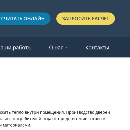
ССЧИТАТЬ ОНЛАЙН
ЗАПРОСИТЬ РАСЧЕТ
аши работы
О нас
Контакты
Новости
Красные
Отзывы
Черные
Зеленые
Синие
ержать тепло внутри помещения. Производство дверей
 больше потребителей отдают предпочтение готовым
С выдавленным рисунком
и материалами.