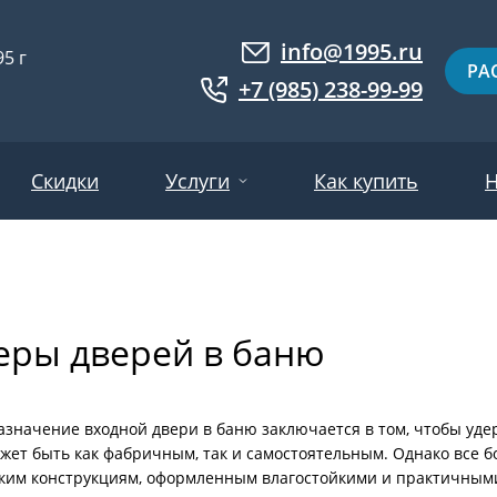
info@1995.ru
5 г
РА
+7 (985) 238-99-99
Скидки
Услуги
Как купить
Н
Доставка
ри МДФ
Двери евровагонка
Установка
еры дверей в баню
ошковое напыление
Двери с фотопанелями
Производство
ри с массивом дерева
Белые двери
Двери оптом
нированные
Гарантия и возврат
Серые двери
азначение входной двери в баню заключается в том, чтобы уд
ожет быть как фабричным, так и самостоятельным. Однако все
ри ламинат
Светлые двери
ким конструкциям, оформленным влагостойкими и практичным