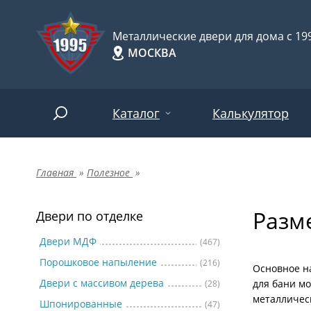
Металлические двери для дома с 199
МОСКВА
Каталог
Калькулятор
Главная
»
Полезное
»
Двери по отделке
Две
Арт-
НАЙТИ
Разм
Пор
Двери по отделке
Двери по назначению
Две
Двери МДФ
(467)
Порошковое напыление
(216)
Шпо
Двери по особенностям
Основное н
Двери с массивом дерева
для бани м
(28)
Две
металличес
Шпонированные
(47)