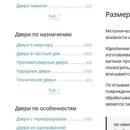
Две
Двери ламинат
(22)
Размер
Еще
Металлическ
Двери по назначению
влажности 
Двери в квартиру
(366)
Идеальным 
Двери в частный дом
(493)
изготавлива
вагонки про
Противопожарные двери
(43)
посмотреть
Парадные двери
(160)
вписываетс
Технические двери
(41)
По отзывам 
Еще
повреждени
обрабатыва
является т
Двери по особенностям
Двери с терморазрывом
(156)
На заме
Двери из оцинкованной