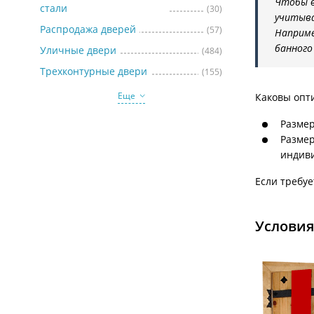
Чтобы в
стали
(30)
учитыва
Распродажа дверей
(57)
Наприме
банного
Уличные двери
(484)
Трехконтурные двери
(155)
Еще
Каковы опт
Размер
Размер
индиви
Если требуе
Условия