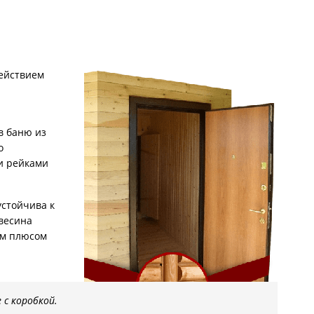
С металлофиленкой
действием
в баню из
о
и рейками
устойчива к
весина
ым плюсом
 с коробкой.