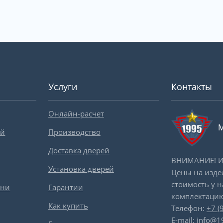
Услуги
Контакты
Онлайн-расчет
М
ей
Производство
Доставка дверей
ВНИМАНИЕ! Ин
Установка дверей
Цены на изде
стоимость у 
вни
Гарантии
комплектацию
Как купить
Телефон:
+7 (
E-mail:
info@1