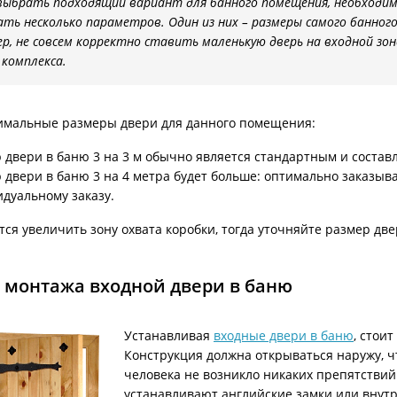
ыбрать подходящий вариант для банного помещения, необходи
ть несколько параметров. Один из них – размеры самого банного
р, не совсем корректно ставить маленькую дверь на входной зо
 комплекса.
имальные размеры двери для данного помещения:
 двери в баню 3 на 3 м обычно является стандартным и составляе
 двери в баню 3 на 4 метра будет больше: оптимально заказыв
дуальному заказу.
тся увеличить зону охвата коробки, тогда уточняйте размер дв
 монтажа входной двери в баню
Устанавливая
входные двери в баню
, стои
Конструкция должна открываться наружу, ч
человека не возникло никаких препятствий 
устанавливают английские замки или внут