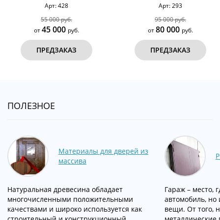
Арт: 428
Арт: 293
55 000 руб.
95 000 руб.
45 000
80 000
от
руб.
от
руб.
ПРЕДЗАКАЗ
ПРЕДЗАКАЗ
ПОЛЕЗНОЕ
Материалы для дверей из
Р
массива
Натуральная древесина обладает
Гараж – место, 
многочисленными положительными
автомобиль, но
качествами и широко используется как
вещи. От того, 
строительный и конструкционный
металлические 