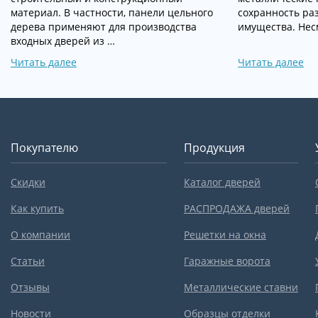
материал. В частности, панели цельного
сохранность ра
дерева применяют для производства
имущества. Нес
входных дверей из …
Читать далее
Читать далее
Покупателю
Продукция
Скидки
Каталог дверей
Как купить
РАСПРОДАЖА дверей
О компании
Решетки на окна
Статьи
Гаражные ворота
Отзывы
Металлические ставни
Новости
Образцы отделки