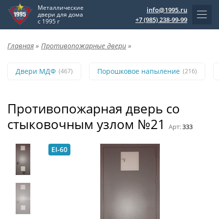
Металлические
info@1995.ru
двери для дома
+7 (985) 238-99-99
с 1995 г
Главная
»
Противопожарные двери
»
Двери МДФ
Порошковое напыление
(467)
(216)
Противопожарная дверь со
стыковочным узлом №21
Арт:
333
EI-60