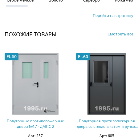
Серое мелкое
Золото
Серебро
Кожа чёрна
Перейти на страницу
ПОХОЖИЕ ТОВАРЫ
Смотреть все
EI-60
EI-60
Полуторные противопожарные
Полуторная противопожарная
двери №17 - ДМПС 2
дверь со стеклопакетом и ручкой
Антипаника №31 - ДМПС 2
Арт: 257
Арт: 605