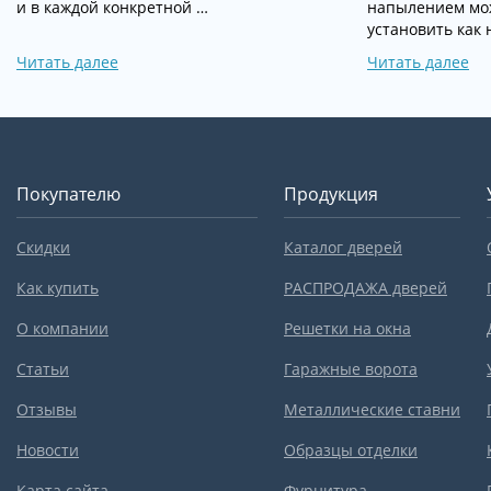
и в каждой конкретной …
напылением мо
установить как
Читать далее
Читать далее
Покупателю
Продукция
Скидки
Каталог дверей
Как купить
РАСПРОДАЖА дверей
О компании
Решетки на окна
Статьи
Гаражные ворота
Отзывы
Металлические ставни
Новости
Образцы отделки
Карта сайта
Фурнитура