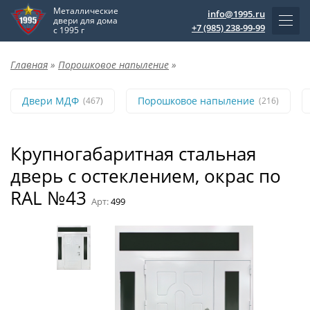
Металлические
info@1995.ru
двери для дома
+7 (985) 238-99-99
с 1995 г
Главная
»
Порошковое напыление
»
Двери МДФ
Порошковое напыление
(467)
(216)
Крупногабаритная стальная
дверь с остеклением, окрас по
RAL №43
Арт:
499