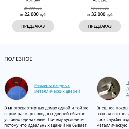
Арт: 384
Арт: 292
26 800 руб.
40 000 руб.
22 000
32 000
от
руб.
от
руб.
ПРЕДЗАКАЗ
ПРЕДЗАКАЗ
ПОЛЕЗНОЕ
Ч
Размеры входных
п
металлических дверей
д
В многоквартирных домах одной и той же
Внешнее покрыт
серии размеры входных дверей обычно
важная составл
условно одинаковые. Почему «условно» –
срок службы изд
потому что идеальных зданий не бывает,
металлическую 