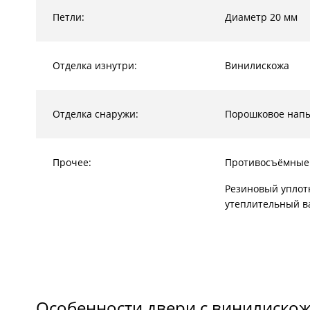
Петли:
Диаметр 20 мм
Отделка изнутри:
Винилискожа
Отделка снаружи:
Порошковое нап
Прочее:
Противосъёмные
Резиновый уплот
утеплительный в
Особенности двери с винилиско