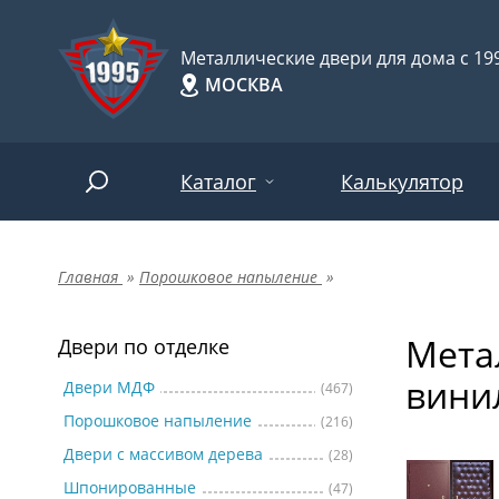
Металлические двери для дома с 199
МОСКВА
Каталог
Калькулятор
Главная
»
Порошковое напыление
»
Двери по отделке
Две
Арт-
НАЙТИ
Мета
Пор
Двери по отделке
Двери по назначению
вини
Две
Двери МДФ
(467)
Порошковое напыление
(216)
Шпо
Двери по особенностям
Двери с массивом дерева
(28)
Две
Шпонированные
(47)