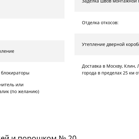
Заделка швов монтажной 
Отделка откосов:
Утепление дверной короб
ыление
Доставка в Москву, Клин
 блокираторы
города в пределах 25 км 
нитель или
алик (по желанию)
жей и порошком № 20