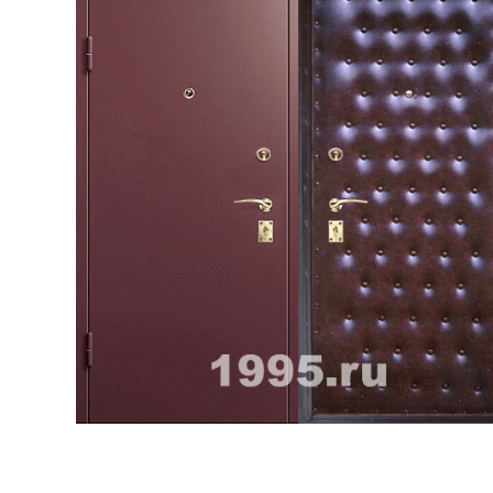
ри с винилискожей
Коричневые двери