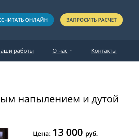
ССЧИТАТЬ ОНЛАЙН
ЗАПРОСИТЬ РАСЧЕТ
аши работы
О нас
Контакты
Новости
Красные
Отзывы
вым напылением и дутой
Черные
Зеленые
Синие
13 000
С выдавленным рисунком
Цена:
руб.