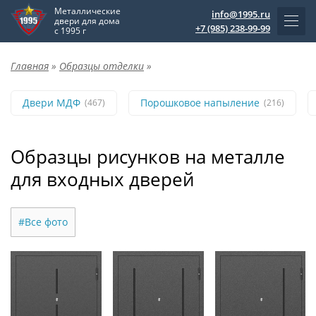
Металлические
info@1995.ru
двери для дома
+7 (985) 238-99-99
с 1995 г
Главная
»
Образцы отделки
»
Двери МДФ
Порошковое напыление
(467)
(216)
Образцы рисунков на металле
для входных дверей
#Все фото