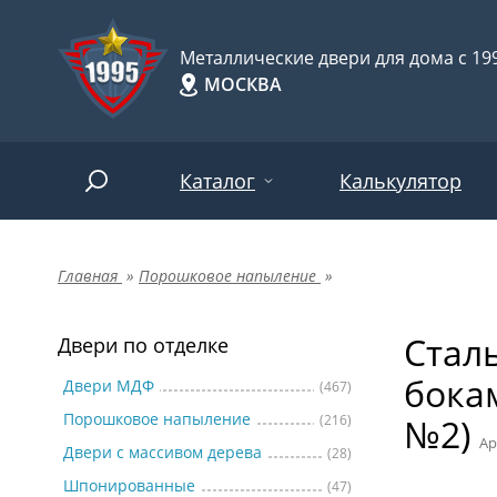
Металлические двери для дома с 199
МОСКВА
Каталог
Калькулятор
Главная
»
Порошковое напыление
»
Двери по отделке
Две
Арт-
НАЙТИ
Стал
Пор
Двери по отделке
Двери по назначению
бока
Две
Двери МДФ
(467)
Порошковое напыление
(216)
№2)
Шпо
Двери по особенностям
Ар
Двери с массивом дерева
(28)
Две
Шпонированные
(47)