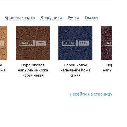
Броненакладки
Доводчики
Ручки
Глазки
е
Порошковое
Порошковое
Порошков
ожа
напыление Кожа
напыление Кожа
напыление К
коричневая
синяя
бордо
Перейти на страницу