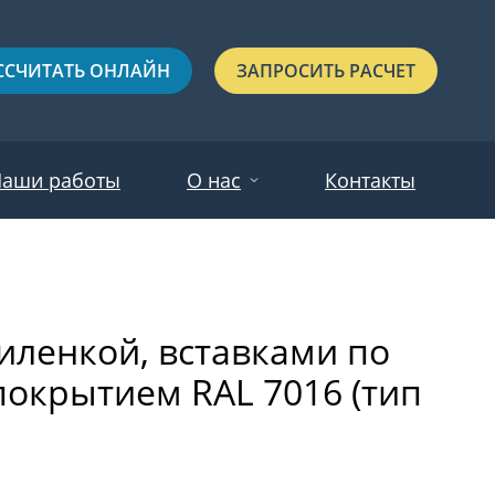
ССЧИТАТЬ ОНЛАЙН
ЗАПРОСИТЬ РАСЧЕТ
аши работы
О нас
Контакты
Новости
Красные
Отзывы
иленкой, вставками по
Черные
окрытием RAL 7016 (тип
Зеленые
Синие
С выдавленным рисунком