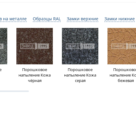
в на металле
Образцы RAL
Замки верхние
Замки нижние
е
Порошковое
Порошковое
Порошково
напыление Кожа
напыление Кожа
напыление К
чёрная
серая
бежевая