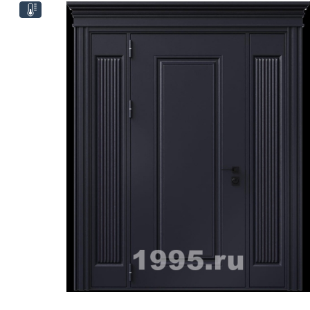
ри с винилискожей
Коричневые двери