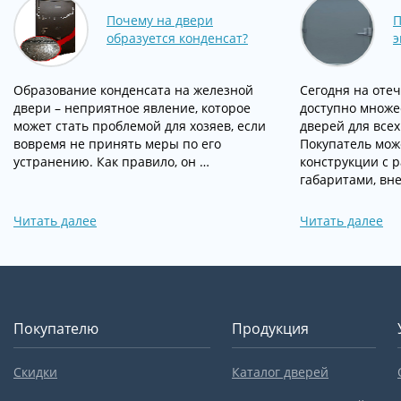
Почему на двери
П
образуется конденсат?
э
Образование конденсата на железной
Сегодня на оте
двери – неприятное явление, которое
доступно множе
может стать проблемой для хозяев, если
дверей для все
вовремя не принять меры по его
Покупатель мож
устранению. Как правило, он …
конструкции с 
габаритами, вн
Читать далее
Читать далее
Покупателю
Продукция
Скидки
Каталог дверей