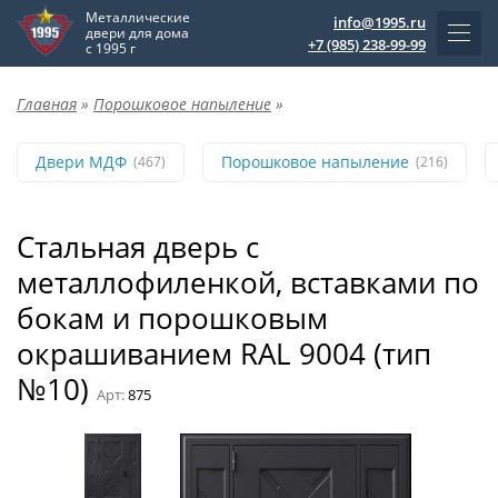
Металлические
info@1995.ru
двери для дома
+7 (985) 238-99-99
с 1995 г
Главная
»
Порошковое напыление
»
Двери МДФ
Порошковое напыление
(467)
(216)
Стальная дверь с
металлофиленкой, вставками по
бокам и порошковым
окрашиванием RAL 9004 (тип
№10)
Арт:
875