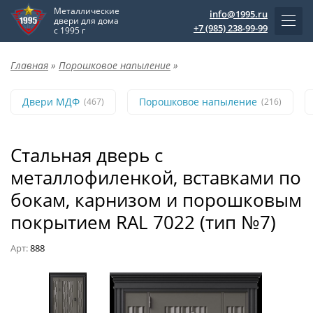
Металлические
info@1995.ru
двери для дома
+7 (985) 238-99-99
с 1995 г
Главная
»
Порошковое напыление
»
Двери МДФ
Порошковое напыление
(467)
(216)
Стальная дверь с
металлофиленкой, вставками по
бокам, карнизом и порошковым
покрытием RAL 7022 (тип №7)
Арт:
888