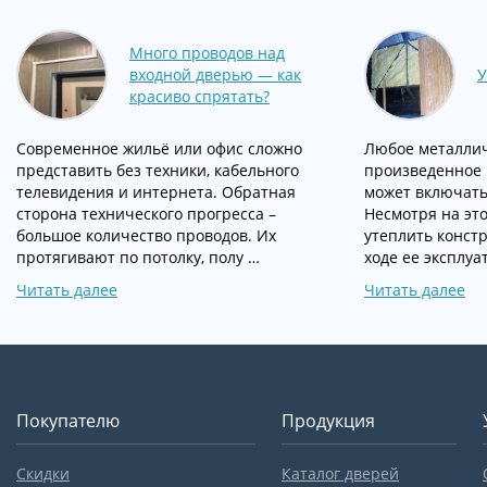
Много проводов над
входной дверью — как
У
красиво спрятать?
Современное жильё или офис сложно
Любое металлич
представить без техники, кабельного
произведенное в
телевидения и интернета. Обратная
может включать 
сторона технического прогресса –
Несмотря на эт
большое количество проводов. Их
утеплить конст
протягивают по потолку, полу …
ходе ее эксплуа
Читать далее
Читать далее
Покупателю
Продукция
Скидки
Каталог дверей