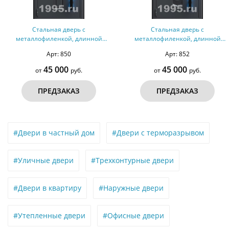
Стальная дверь с
Стальная дверь с
металлофиленкой, длинной
металлофиленкой, длинной
ручкой с подсветкой и темно-
ручкой с подсветкой и темно-
Арт: 850
Арт: 852
серым порошковым
серым порошковым
окрашиванием RAL 7021 (тип
окрашиванием RAL 7021 (тип
45 000
45 000
от
руб.
от
руб.
№2)
№4)
ПРЕДЗАКАЗ
ПРЕДЗАКАЗ
#Двери в частный дом
#Двери с терморазрывом
#Уличные двери
#Трехконтурные двери
#Двери в квартиру
#Наружные двери
#Утепленные двери
#Офисные двери