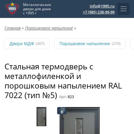
Металлические
info@1995.ru
двери для дома
+7 (985) 238-99-99
с 1995 г
Главная
»
Порошковое напыление
»
Двери МДФ
Порошковое напыление
(467)
(216)
Стальная термодверь с
металлофиленкой и
порошковым напылением RAL
7022 (тип №5)
Арт:
823