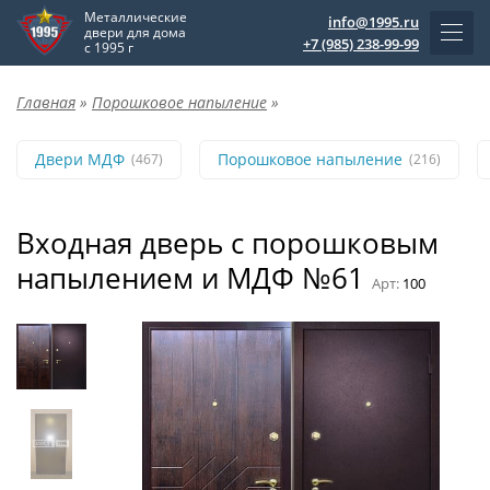
Металлические
info@1995.ru
двери для дома
+7 (985) 238-99-99
с 1995 г
Главная
»
Порошковое напыление
»
Двери МДФ
Порошковое напыление
(467)
(216)
Входная дверь с порошковым
напылением и МДФ №61
Арт:
100