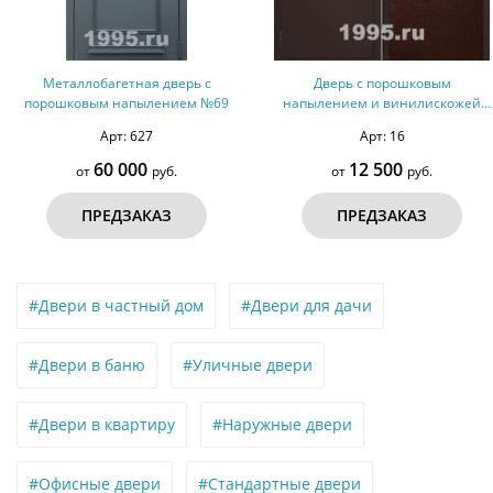
Металлобагетная дверь с
Дверь с порошковым
рошковым напылением №69
напылением и винилискожей
№52
Арт: 627
Арт: 16
60 000
12 500
от
руб.
от
руб.
ПРЕДЗАКАЗ
ПРЕДЗАКАЗ
#Двери в частный дом
#Двери для дачи
#Двери в баню
#Уличные двери
#Двери в квартиру
#Наружные двери
#Офисные двери
#Стандартные двери