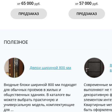
65 000
57 000
от
руб.
от
руб.
ПРЕДЗАКАЗ
ПРЕДЗАКАЗ
ПОЛЕЗНОЕ
В
Двери шириной 800 мм
в
Входные блоки шириной 800 мм подходят
Современные м
для обычных проёмов в жилых и
выполняют не т
общественных зданиях. В каталоге вы
декоративную ф
можете выбрать практичную и
элементом инт
универсальную модель, комплектующие
Квартирные мет
для …
быть оформлен