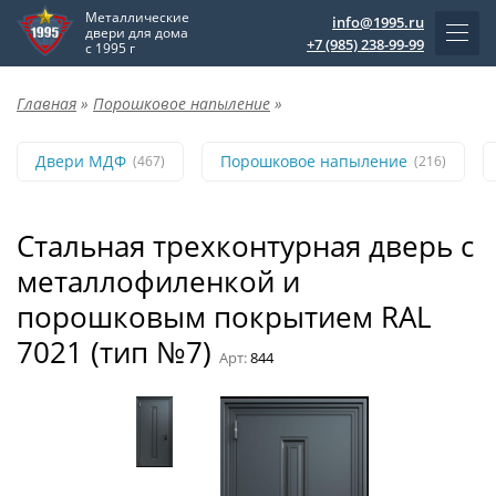
Металлические
info@1995.ru
двери для дома
+7 (985) 238-99-99
с 1995 г
Главная
»
Порошковое напыление
»
Двери МДФ
Порошковое напыление
(467)
(216)
Стальная трехконтурная дверь с
металлофиленкой и
порошковым покрытием RAL
7021 (тип №7)
Арт:
844