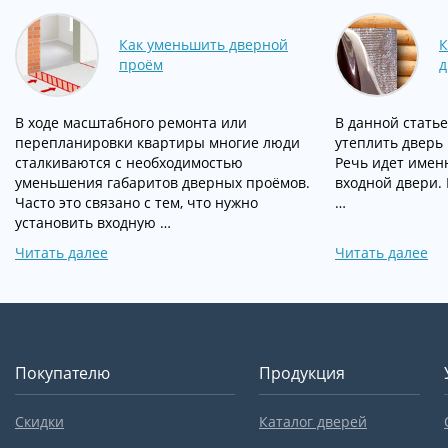
Как уменьшить дверной
К
проём
д
В ходе масштабного ремонта или
В данной статье
перепланировки квартиры многие люди
утеплить дверь 
сталкиваются с необходимостью
Речь идет имен
уменьшения габаритов дверных проёмов.
входной двери. 
Часто это связано с тем, что нужно
…
установить входную …
Читать далее
Читать далее
Покупателю
Продукция
Скидки
Каталог дверей