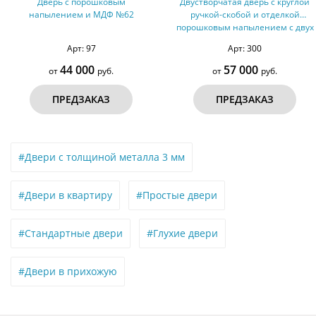
орошковым
Двустворчатая дверь с круглой
Дверь 
 и МДФ №62
ручкой-скобой и отделкой
напылен
порошковым напылением с двух
сторон
: 97
Арт: 300
000
57 000
2
руб.
от
руб.
от
ЗАКАЗ
ПРЕДЗАКАЗ
ПР
#Двери с толщиной металла 3 мм
#Двери в квартиру
#Простые двери
#Стандартные двери
#Глухие двери
#Двери в прихожую