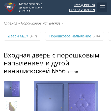
Металлические
info@1995.ru
двери для дома
+7 (985) 238-99-99
с 1995 г
Главная
»
Порошковое напыление
»
Двери МДФ
Порошковое напыление
(467)
(216)
Входная дверь с порошковым
напылением и дутой
винилискожей №56
Арт:
20