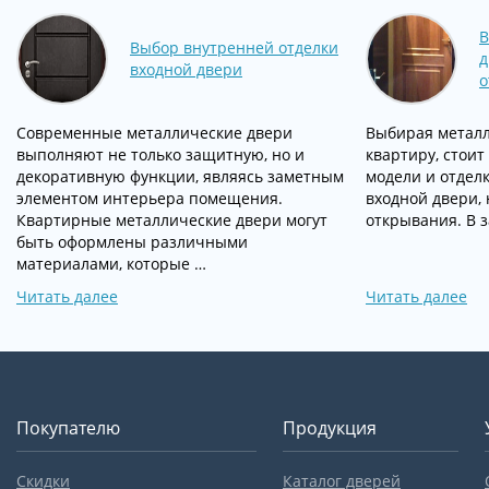
В
Выбор внутренней отделки
д
входной двери
о
Современные металлические двери
Выбирая металл
выполняют не только защитную, но и
квартиру, стоит
декоративную функции, являясь заметным
модели и отдел
элементом интерьера помещения.
входной двери, 
Квартирные металлические двери могут
открывания. В 
быть оформлены различными
материалами, которые …
Читать далее
Читать далее
Покупателю
Продукция
Скидки
Каталог дверей