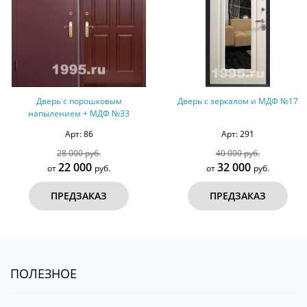
орошковым
Дверь с зеркалом и МДФ №17
Дверь с МДФ
 + МДФ №33
: 86
Арт: 291
А
0 руб.
40 000 руб.
51
000
32 000
4
руб.
от
руб.
от
ЗАКАЗ
ПРЕДЗАКАЗ
ПР
ПОЛЕЗНОЕ