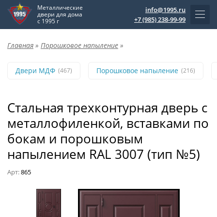
Металлические
info@1995.ru
двери для дома
+7 (985) 238-99-99
с 1995 г
Главная
»
Порошковое напыление
»
Двери МДФ
Порошковое напыление
(467)
(216)
Стальная трехконтурная дверь с
металлофиленкой, вставками по
бокам и порошковым
напылением RAL 3007 (тип №5)
Арт:
865