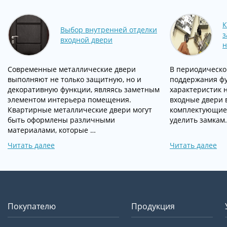
К
Выбор внутренней отделки
з
входной двери
н
Современные металлические двери
В периодическо
выполняют не только защитную, но и
поддержания ф
декоративную функции, являясь заметным
характеристик 
элементом интерьера помещения.
входные двери в
Квартирные металлические двери могут
комплектующие.
быть оформлены различными
уделить замкам
материалами, которые …
Читать далее
Читать далее
Покупателю
Продукция