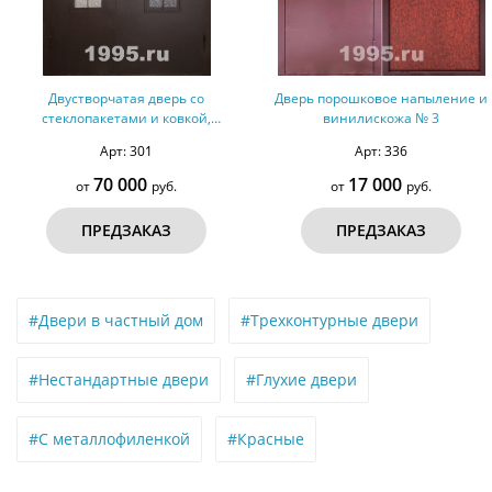
Двустворчатая дверь со
Дверь порошковое напыление и
стеклопакетами и ковкой,
винилискожа № 3
покрытая порошковым
Арт: 301
Арт: 336
напылением с двух сторон
70 000
17 000
от
руб.
от
руб.
ПРЕДЗАКАЗ
ПРЕДЗАКАЗ
#Двери в частный дом
#Трехконтурные двери
#Нестандартные двери
#Глухие двери
#С металлофиленкой
#Красные