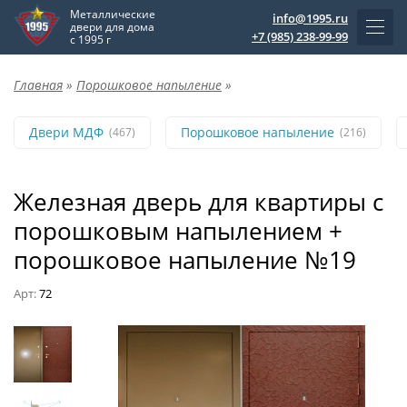
Металлические
info@1995.ru
двери для дома
+7 (985) 238-99-99
с 1995 г
Главная
»
Порошковое напыление
»
Двери МДФ
Порошковое напыление
(467)
(216)
Железная дверь для квартиры с
порошковым напылением +
порошковое напыление №19
Арт:
72