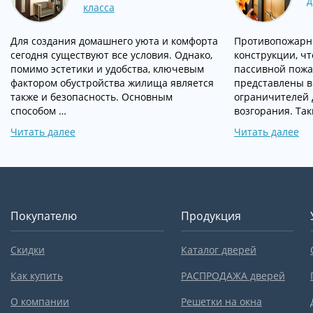
д
класса
Для создания домашнего уюта и комфорта
Противопожарн
сегодня существуют все условия. Однако,
конструкции, ч
помимо эстетики и удобства, ключевым
пассивной пожа
фактором обустройства жилища является
представлены в 
также и безопасность. Основным
ограничителей д
способом …
возгорания. Та
Читать далее
Читать далее
Покупателю
Продукция
Скидки
Каталог дверей
Как купить
РАСПРОДАЖА дверей
О компании
Решетки на окна