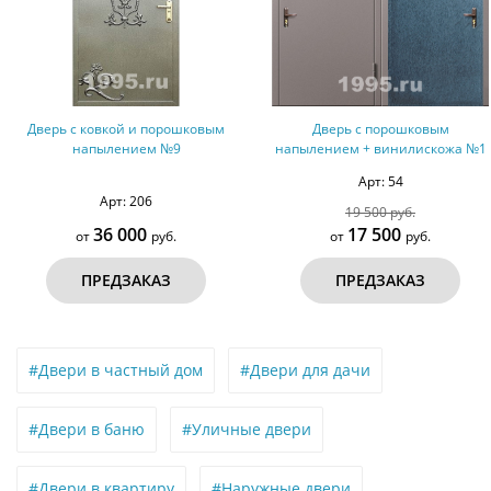
вым
Дверь с порошковым
Стальная дверь с
напылением + винилискожа №1
металлофиленкой 
порошковым напыление
Арт: 54
1036 (тип №2)
Арт: 808
19 500 руб.
17 500
35 000
от
руб.
от
руб.
ПРЕДЗАКАЗ
ПРЕДЗАКАЗ
#Двери в частный дом
#Двери для дачи
#Двери в баню
#Уличные двери
#Двери в квартиру
#Наружные двери