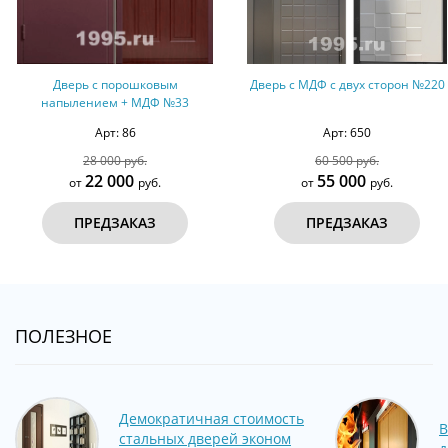
Дверь с МДФ с двух сторон №220
Трехконтурная дверь с ф
3
и МДФ ПВХ № 8
Арт: 650
Арт: 354
60 500 руб.
65 000 руб.
55 000
51 000
от
руб.
от
руб.
ПРЕДЗАКАЗ
ПРЕДЗАКАЗ
ПОЛЕЗНОЕ
Демократичная стоимость
В
стальных дверей эконом