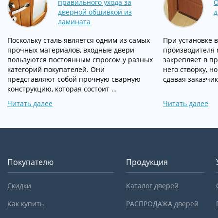
правильного ухода за
О
дверной обшивкой из
д
ламината
Поскольку сталь является одним из самых
При установке 
прочных материалов, входные двери
производителя 
пользуются постоянным спросом у разных
закрепляет в пр
категорий покупателей. Они
него створку, н
представляют собой прочную сварную
сдавая заказчик
конструкцию, которая состоит …
Читать далее
Читать далее
Покупателю
Продукция
Скидки
Каталог дверей
Как купить
РАСПРОДАЖА дверей