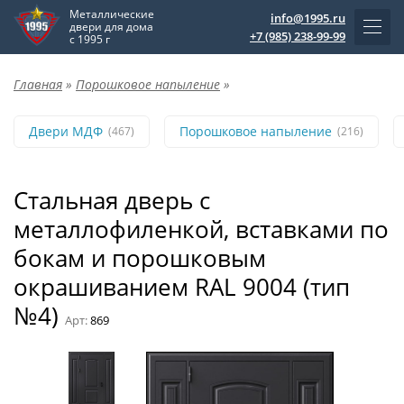
Металлические
info@1995.ru
двери для дома
+7 (985) 238-99-99
с 1995 г
Главная
»
Порошковое напыление
»
Двери МДФ
Порошковое напыление
(467)
(216)
Стальная дверь с
металлофиленкой, вставками по
бокам и порошковым
окрашиванием RAL 9004 (тип
№4)
Арт:
869