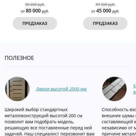
96 000 руб.
49 500 руб.
80 000
45 000
от
руб.
от
руб.
ПРЕДЗАКАЗ
ПРЕДЗАКАЗ
ПОЛЕЗНОЕ
К
Двери высотой 2000 мм
в
Широкий выбор стандартных
Способность вх
металлоконструкций высотой 200 см
внешние шумы 
позволит вам подобрать модель,
составляющей к
решающую все поставленные перед ней
независимо от 
задачей. Наш специалист перезвонит вам
причине металл