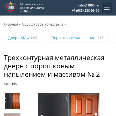
Металлические
info@1995.ru
двери для дома
+7 (985) 238-99-99
с 1995 г
Главная
»
Порошковое напыление
»
Двери МДФ
Порошковое напыление
(467)
(216)
Трехконтурная металлическая
дверь с порошковым
напылением и массивом № 2
Арт:
348