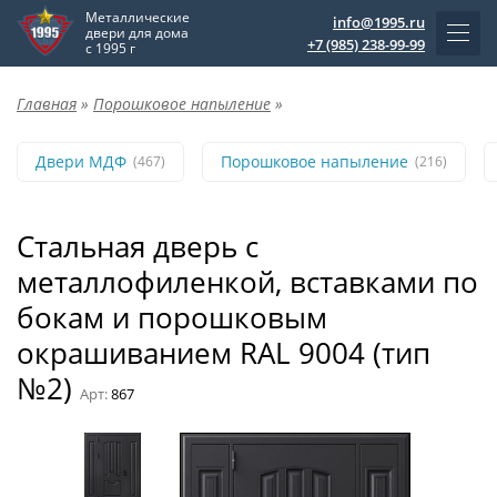
Металлические
info@1995.ru
двери для дома
+7 (985) 238-99-99
с 1995 г
Главная
»
Порошковое напыление
»
Двери МДФ
Порошковое напыление
(467)
(216)
Стальная дверь с
металлофиленкой, вставками по
бокам и порошковым
окрашиванием RAL 9004 (тип
№2)
Арт:
867