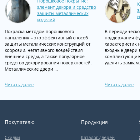
Порошковое покрытие:
К
элемент декора и средство
з
защиты металлических
н
изделий
Покраска методом порошкового
В периодическо
напыления – это эффективный способ
поддержания ф
защиты металлических конструкций от
характеристик 
коррозии, негативного воздействия
входные двери в
внешней среды, а также популярное
комплектующие.
средство декорирования поверхностей.
уделить замкам
Металлические двери …
Читать далее
Читать далее
Покупателю
Продукция
Скидки
Каталог дверей