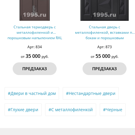
Стальная термодверь с
Стальная дверь с
металлофиленкой и
металлофиленкой, вставками по
порошковым напылением RAL
бокам и порошковым
8019 (тип №10)
окрашиванием RAL 9004 (тип
Арт: 834
Арт: 873
№8)
35 000
55 000
от
руб.
от
руб.
ПРЕДЗАКАЗ
ПРЕДЗАКАЗ
#Двери в частный дом
#Нестандартные двери
#Глухие двери
#С металлофиленкой
#Черные