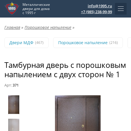
Металлические
info@1995.ru
двери для дома
+7 (985) 238-99-99
с 1995 г
Главная
»
Порошковое напыление
»
Двери МДФ
Порошковое напыление
(467)
(216)
Тамбурная дверь с порошковым
напылением с двух сторон № 1
Арт:
371