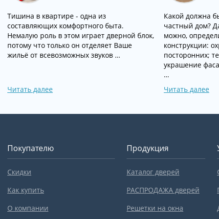
Тишина в квартире - одна из
Какой должна б
составляющих комфортного быта.
частный дом? Д
Немалую роль в этом играет дверной блок,
можно, определ
потому что только он отделяет Ваше
конструкции: о
жильё от всевозможных звуков …
посторонних; т
украшение фаса
…
Читать далее
Читать далее
Покупателю
Продукция
Скидки
Каталог дверей
Как купить
РАСПРОДАЖА дверей
О компании
Решетки на окна