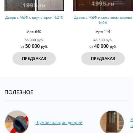
Дверь с МДФ с двух сторон №210
Дверь с МДФ и массивом дерева
№24
Арт: 640
Арт: 114
55 000 руб.
46 500 руб.
50 000
40 000
от
руб.
от
руб.
ПРЕДЗАКАЗ
ПРЕДЗАКАЗ
ПОЛЕЗНОЕ
К
Шумоизоляция дверей
ч