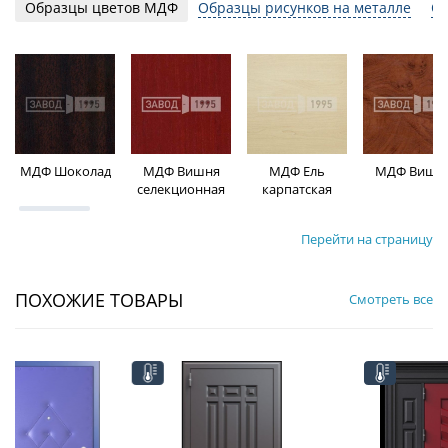
Образцы цветов МДФ
Образцы рисунков на металле
Об
МДФ Шоколад
МДФ Вишня
МДФ Ель
МДФ Вишн
селекционная
карпатская
Перейти на страницу
ПОХОЖИЕ ТОВАРЫ
Смотреть все