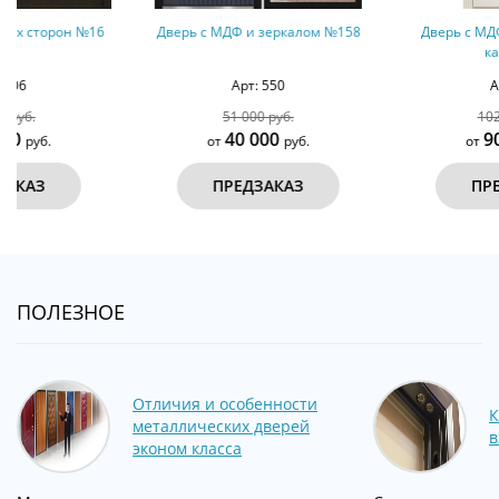
Дверь с МДФ и зеркалом №158
Дверь с МДФ, остеклением и
карнизом
Арт: 550
Арт: 414
51 000 руб.
102 000 руб.
40 000
90 000
от
руб.
от
руб.
ПРЕДЗАКАЗ
ПРЕДЗАКАЗ
ПОЛЕЗНОЕ
Отличия и особенности
К
металлических дверей
в
эконом класса