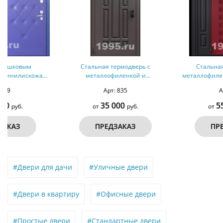
Стальная термодверь с
Стальная термодверь с
металлофиленкой и
металлофиленкой, вставками по
порошковым напылением RAL
бокам, карнизом и двухцветным
Арт: 835
Арт: 877
8019 (тип №11)
порошковым окрашиванием RAL
3004 и RAL 9004 (тип №1)
35 000
55 000
от
руб.
от
руб.
ПРЕДЗАКАЗ
ПРЕДЗАКАЗ
#Двери для дачи
#Уличные двери
#Двери в квартиру
#Офисные двери
#Простые двери
#Стандартные двери