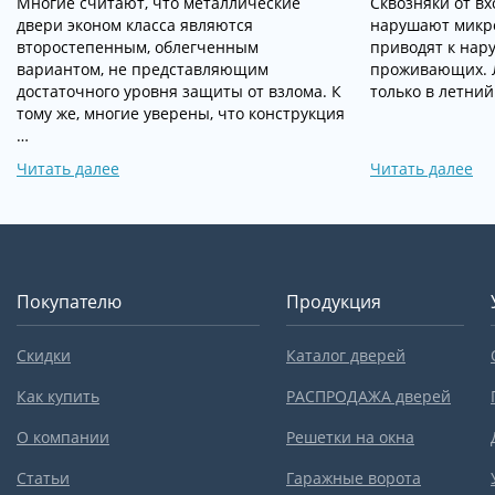
Многие считают, что металлические
Сквозняки от в
двери эконом класса являются
нарушают микр
второстепенным, облегченным
приводят к нар
вариантом, не представляющим
проживающих. Л
достаточного уровня защиты от взлома. К
только в летний
тому же, многие уверены, что конструкция
…
Читать далее
Читать далее
Покупателю
Продукция
Скидки
Каталог дверей
Как купить
РАСПРОДАЖА дверей
О компании
Решетки на окна
Статьи
Гаражные ворота