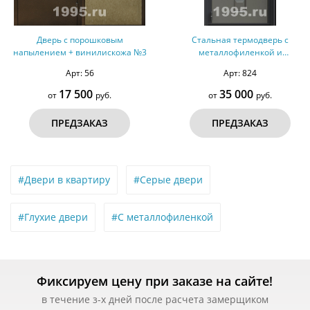
Дверь с порошковым
Стальная термодверь с
напылением + винилискожа №3
металлофиленкой и
порошковым напылением RAL
Арт: 56
Арт: 824
7022 (тип №6)
17 500
35 000
от
руб.
от
руб.
ПРЕДЗАКАЗ
ПРЕДЗАКАЗ
#Двери в квартиру
#Серые двери
#Глухие двери
#С металлофиленкой
Фиксируем цену при заказе на сайте!
в течение з-х дней после расчета замерщиком