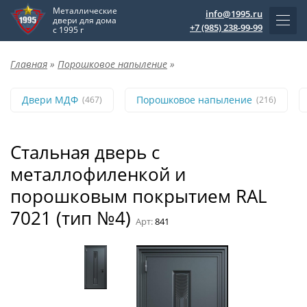
Металлические
info@1995.ru
двери для дома
+7 (985) 238-99-99
с 1995 г
Главная
»
Порошковое напыление
»
Двери МДФ
Порошковое напыление
(467)
(216)
Стальная дверь с
металлофиленкой и
порошковым покрытием RAL
7021 (тип №4)
Арт:
841