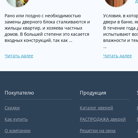
д
Рано или поздно с необходимостью
Условия, в кот
замены дверного блока сталкиваются и
двери в баню, 
жильцы квартир, и хозяева частных
В течение года
домов. В большей степени это касается
испытывают воз
входных конструкций, так как …
влажности и те
…
Читать далее
Читать далее
Покупателю
Продукция
Скидки
Каталог дверей
Как купить
РАСПРОДАЖА дверей
О компании
Решетки на окна