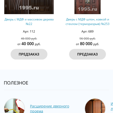
Дверь с МДФ и массивом дерева
Дверь с МДФ шпон, ковкой и
№22
стеклом (терморазрыв) №253
Арт: 112
Арт: 689
46 000 руб.
96 000 руб.
40 000
80 000
от
руб.
от
руб.
ПРЕДЗАКАЗ
ПРЕДЗАКАЗ
ПОЛЕЗНОЕ
И
Расширение дверного
л
проема