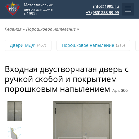
Металлические
info@1995.ru
двери для дома
+7 (985) 238-99-99
с 1995 г
Главная
»
Порошковое напыление
»
Двери МДФ
Порошковое напыление
(467)
(216)
Входная двустворчатая дверь с
ручкой скобой и покрытием
порошковым напылением
Арт:
306