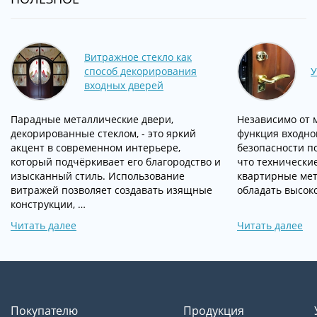
Витражное стекло как
способ декорирования
У
входных дверей
Парадные металлические двери,
Независимо от 
декорированные стеклом, - это яркий
функция входно
акцент в современном интерьере,
безопасности п
который подчёркивает его благородство и
что технически
изысканный стиль. Использование
квартирные ме
витражей позволяет создавать изящные
обладать высок
конструкции, …
Читать далее
Читать далее
Покупателю
Продукция