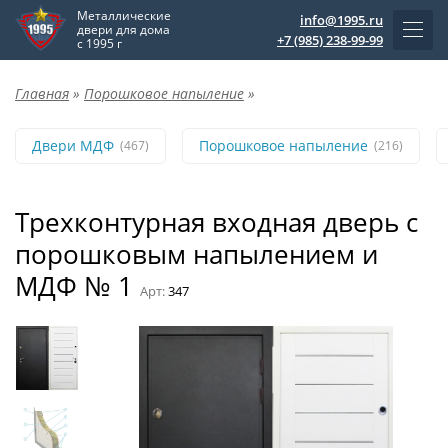
Металлические
info@1995.ru
двери для дома
+7 (985) 238-99-99
с 1995 г
Главная
»
Порошковое напыление
»
Двери МДФ
Порошковое напыление
(467)
(216)
Трехконтурная входная дверь с
порошковым напылением и
МДФ № 1
Арт:
347