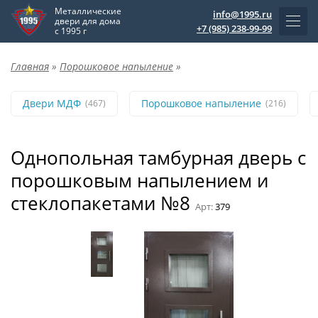
Металлические
info@1995.ru
двери для дома
+7 (985) 238-99-99
с 1995 г
Главная
»
Порошковое напыление
»
Двери МДФ
Порошковое напыление
(467)
(216)
Однопольная тамбурная дверь с
порошковым напылением и
стеклопакетами №8
Арт:
379