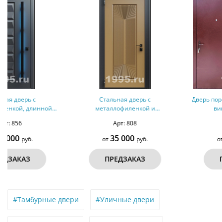
Стальная дверь с
Дверь порошковое напыление и
металлофиленкой и
винилискожа № 3
порошковым напылением RAL
Арт: 808
Арт: 336
1036 (тип №2)
35 000
17 000
от
руб.
от
руб.
ПРЕДЗАКАЗ
ПРЕДЗАКАЗ
#Тамбурные двери
#Уличные двери