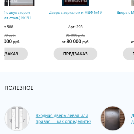
Дверь с зеркалом и МДФ №19
Дверь с МДФ с двух сторон №37
Арт: 293
Арт: 425
95 000 руб.
40 000 руб.
80 000
32 000
от
руб.
от
руб.
ПРЕДЗАКАЗ
ПРЕДЗАКАЗ
ПОЛЕЗНОЕ
Входная дверь левая или
Д
правая — как определить?
д