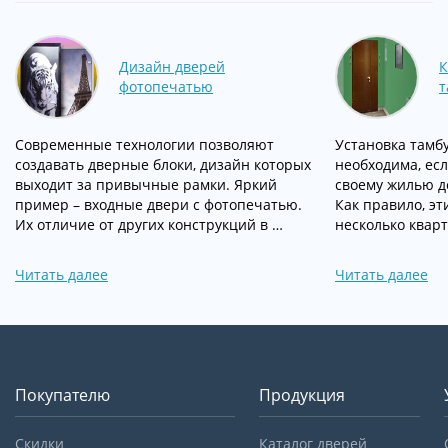
Дизайн дверей
К
фотопечатью
т
Современные технологии позволяют
Установка тамб
создавать дверные блоки, дизайн которых
необходима, ес
выходит за привычные рамки. Яркий
своему жилью д
пример – входные двери с фотопечатью.
Как правило, э
Их отличие от других конструкций в …
несколько квар
Читать далее
Читать далее
Покупателю
Продукция
Скидки
Каталог дверей