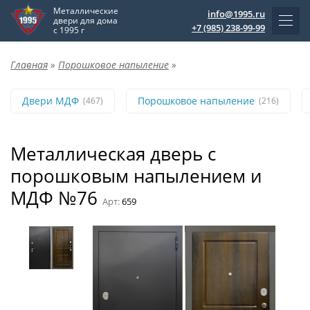
Металлические
info@1995.ru
двери для дома
+7 (985) 238-99-99
с 1995 г
Главная
»
Порошковое напыление
»
Двери МДФ
Порошковое напыление
(467)
(216)
Металлическая дверь с
порошковым напылением и
МДФ №76
Арт:
659