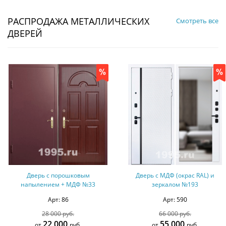
РАСПРОДАЖА МЕТАЛЛИЧЕСКИХ
Смотреть все
ДВЕРЕЙ
Дверь с МДФ (окрас RAL) и
Дверь с терморазрывом с МД
зеркалом №193
окрашенным по RAL и
ламинатом № 6
Арт: 590
Арт: 339
66 000 руб.
65 000 руб.
55 000
57 000
от
руб.
от
руб.