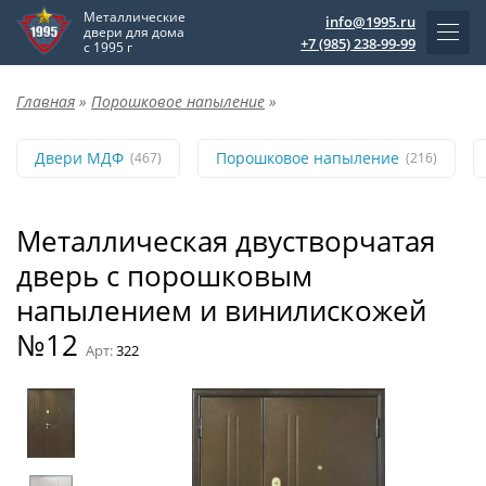
Металлические
info@1995.ru
двери для дома
+7 (985) 238-99-99
с 1995 г
Главная
»
Порошковое напыление
»
Двери МДФ
Порошковое напыление
(467)
(216)
Металлическая двустворчатая
дверь с порошковым
напылением и винилискожей
№12
Арт:
322