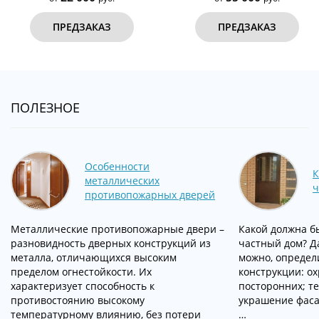
ПРЕДЗАКАЗ
ПРЕДЗАКАЗ
ПОЛЕЗНОЕ
Особенности
К
металлических
ч
противопожарных дверей
Металлические противопожарные двери –
Какой должна б
разновидность дверных конструкций из
частный дом? Д
металла, отличающихся высоким
можно, определ
пределом огнестойкости. Их
конструкции: о
характеризует способность к
посторонних; т
противостоянию высокому
украшение фаса
температурному влиянию, без потери
…