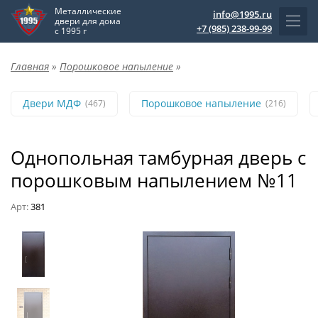
Металлические
info@1995.ru
двери для дома
+7 (985) 238-99-99
с 1995 г
Главная
»
Порошковое напыление
»
Двери МДФ
Порошковое напыление
(467)
(216)
Однопольная тамбурная дверь с
порошковым напылением №11
Арт:
381