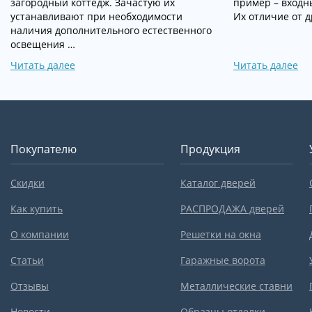
загородный коттедж. Зачастую их
пример – входн
устанавливают при необходимости
Их отличие от д
наличия дополнительного естественного
освещения …
Читать далее
Читать далее
Покупателю
Продукция
Скидки
Каталог дверей
Как купить
РАСПРОДАЖА дверей
О компании
Решетки на окна
Статьи
Гаражные ворота
Отзывы
Металлические ставни
Новости
Образцы отделки