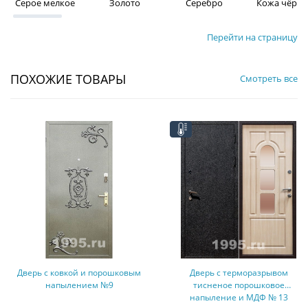
Серое мелкое
Золото
Серебро
Кожа чёрна
Перейти на страницу
ПОХОЖИЕ ТОВАРЫ
Смотреть все
вкой и порошковым
Дверь с терморазрывом
Дверь с 
ылением №9
тисненое порошковое
н
напыление и МДФ № 13