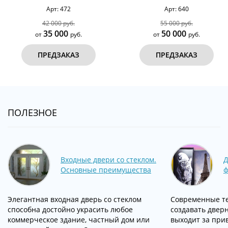
Арт: 472
Арт: 640
 000 руб.
55 000 руб.
5 000
50 000
руб.
от
руб.
о
ЕДЗАКАЗ
ПРЕДЗАКАЗ
ПОЛЕЗНОЕ
Входные двери со стеклом.
Д
Основные преимущества
ф
Элегантная входная дверь со стеклом
Современные т
способна достойно украсить любое
создавать двер
коммерческое здание, частный дом или
выходит за при