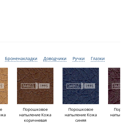
Броненакладки
Доводчики
Ручки
Глазки
е
Порошковое
Порошковое
Порошков
ожа
напыление Кожа
напыление Кожа
напыление К
коричневая
синяя
бордо