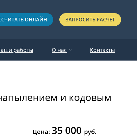
ССЧИТАТЬ ОНЛАЙН
ЗАПРОСИТЬ РАСЧЕТ
аши работы
О нас
Контакты
Новости
Красные
Отзывы
напылением и кодовым
Черные
Зеленые
Синие
35 000
С выдавленным рисунком
Цена:
руб.