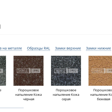
И
в на металле
Образцы RAL
Замки верхние
Замки нижние
е
Порошковое
Порошковое
Порошково
напыление Кожа
напыление Кожа
напыление К
чёрная
серая
бежевая