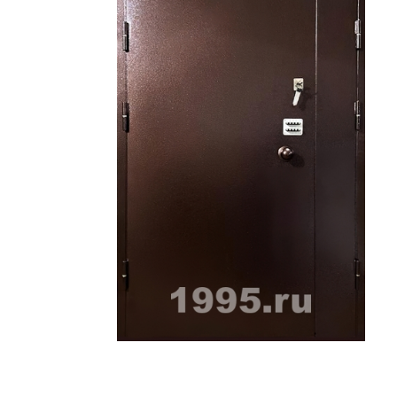
ри с винилискожей
Коричневые двери