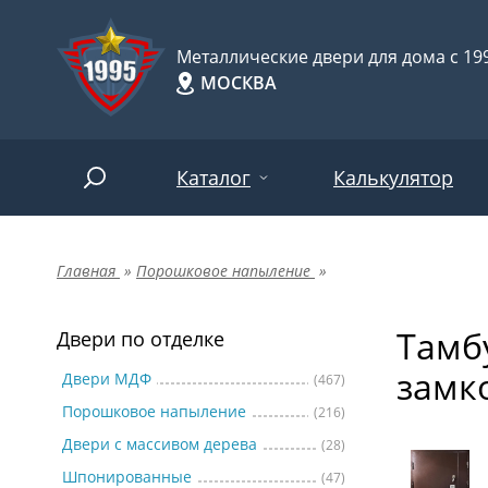
Металлические двери для дома с 199
МОСКВА
Каталог
Калькулятор
Главная
»
Порошковое напыление
»
Двери по отделке
Две
Арт-
НАЙТИ
Тамб
Пор
Двери по отделке
Двери по назначению
замк
Две
Двери МДФ
(467)
Порошковое напыление
(216)
Шпо
Двери по особенностям
Двери с массивом дерева
(28)
Две
Шпонированные
(47)