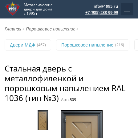
Металлические
info@1995.ru
двери для дома
+7 (985) 238-99-99
с 1995 г
Главная
»
Порошковое напыление
»
Двери МДФ
Порошковое напыление
(467)
(216)
Стальная дверь с
металлофиленкой и
порошковым напылением RAL
1036 (тип №3)
Арт:
809