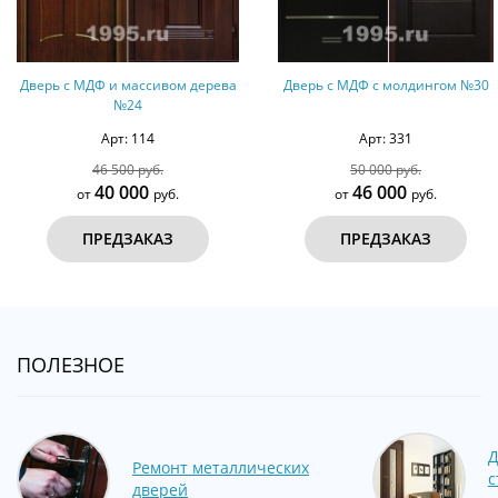
Дверь с МДФ и массивом дерева
Дверь с МДФ с молдингом №30
№24
Арт: 114
Арт: 331
46 500 руб.
50 000 руб.
40 000
46 000
от
руб.
от
руб.
ПРЕДЗАКАЗ
ПРЕДЗАКАЗ
ПОЛЕЗНОЕ
Д
Ремонт металлических
с
дверей