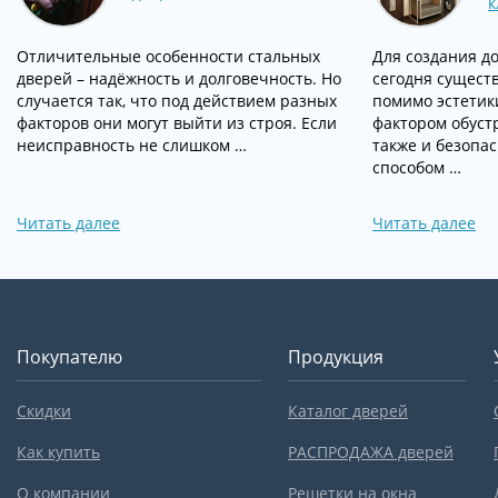
к
Отличительные особенности стальных
Для создания д
дверей – надёжность и долговечность. Но
сегодня существ
случается так, что под действием разных
помимо эстетик
факторов они могут выйти из строя. Если
фактором обуст
неисправность не слишком …
также и безопа
способом …
Читать далее
Читать далее
Покупателю
Продукция
Скидки
Каталог дверей
Как купить
РАСПРОДАЖА дверей
О компании
Решетки на окна