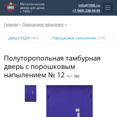
Металлические
info@1995.ru
двери для дома
+7 (985) 238-99-99
с 1995 г
Главная
»
Порошковое напыление
»
Двери МДФ
Порошковое напыление
(467)
(216)
Полуторопольная тамбурная
дверь с порошковым
напылением № 12
Арт:
382