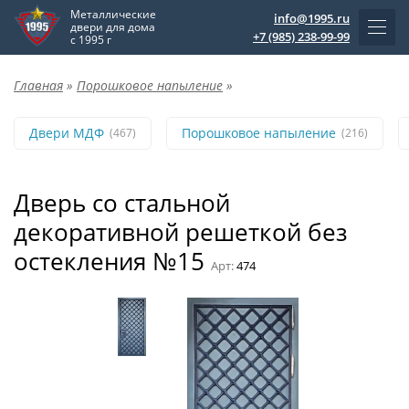
Металлические
info@1995.ru
двери для дома
+7 (985) 238-99-99
с 1995 г
Главная
»
Порошковое напыление
»
Двери МДФ
Порошковое напыление
(467)
(216)
Дверь со стальной
декоративной решеткой без
остекления №15
Арт:
474