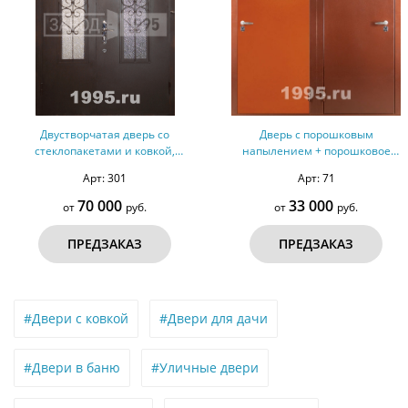
Двустворчатая дверь со
Дверь с порошковым
стеклопакетами и ковкой,
напылением + порошковое
покрытая порошковым
напыление №18
Арт: 301
Арт: 71
напылением с двух сторон
70 000
33 000
от
руб.
от
руб.
ПРЕДЗАКАЗ
ПРЕДЗАКАЗ
#Двери с ковкой
#Двери для дачи
#Двери в баню
#Уличные двери