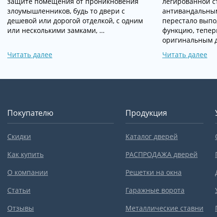
защите помещения от проникновения
легированной с
злоумышленников, будь то двери с
антивандальны
дешевой или дорогой отделкой, с одним
перестало выпо
или несколькими замками, …
функцию, тепер
оригинальным д
Читать далее
Читать далее
Покупателю
Продукция
Скидки
Каталог дверей
Как купить
РАСПРОДАЖА дверей
О компании
Решетки на окна
Статьи
Гаражные ворота
Отзывы
Металлические ставни