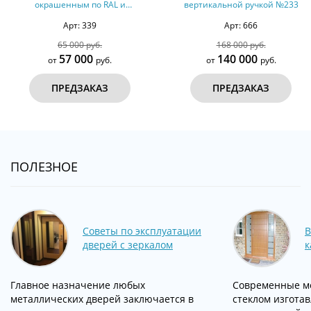
окрашенным по RAL и
вертикальной ручкой №233
ламинатом № 6
Арт: 339
Арт: 666
65 000 руб.
168 000 руб.
57 000
140 000
от
руб.
от
руб.
ПРЕДЗАКАЗ
ПРЕДЗАКАЗ
ПОЛЕЗНОЕ
Советы по эксплуатации
В
дверей с зеркалом
к
Главное назначение любых
Современные ме
металлических дверей заключается в
стеклом изгота