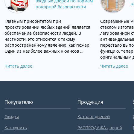
входных дверей по нормам
к
пожарной безопасности
Главным приоритетом при
Современные ме
проектировании любых зданий является
стеклом изгота
обеспечение безопасности людей. В
легированной с
частности, это относится к такому
антивандальны
распространённому явлению, как пожар.
перестало выпо
Один из наиболее важных нюансов …
функцию, тепер
оригинальным д
Читать далее
Читать далее
Покупателю
Продукция
Скидки
Каталог дверей
Как купить
РАСПРОДАЖА дверей