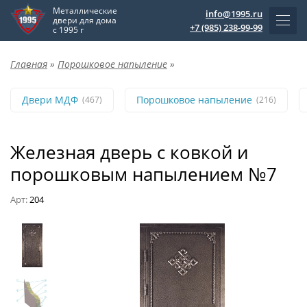
Металлические
info@1995.ru
двери для дома
+7 (985) 238-99-99
с 1995 г
Главная
»
Порошковое напыление
»
Двери МДФ
Порошковое напыление
(467)
(216)
Железная дверь с ковкой и
порошковым напылением №7
Арт:
204