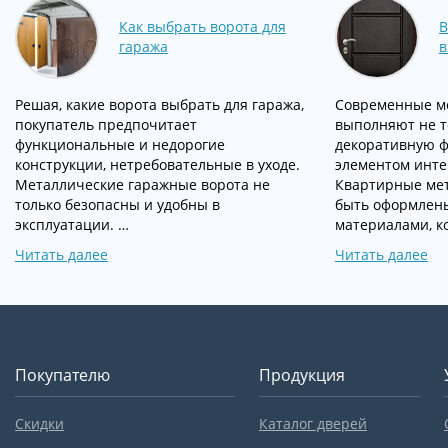
Как выбрать ворота для
В
гаража
в
Решая, какие ворота выбрать для гаража,
Современные м
покупатель предпочитает
выполняют не т
функциональные и недорогие
декоративную ф
конструкции, нетребовательные в уходе.
элементом инт
Металлические гаражные ворота не
Квартирные мет
только безопасны и удобны в
быть оформлен
эксплуатации. …
материалами, к
Читать далее
Читать далее
Покупателю
Продукция
Скидки
Каталог дверей