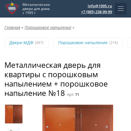
Металлические
info@1995.ru
двери для дома
+7 (985) 238-99-99
с 1995 г
Главная
»
Порошковое напыление
»
Двери МДФ
Порошковое напыление
(467)
(216)
Металлическая дверь для
квартиры с порошковым
напылением + порошковое
напыление №18
Арт:
71