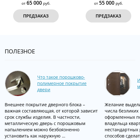
65 000
55 000
от
руб.
от
руб.
ПРЕДЗАКАЗ
ПРЕДЗАКАЗ
ПОЛЕЗНОЕ
Что такое порошково-
И
полимерное покрытие
м
двери
Внешнее покрытие дверного блока –
Желание выдели
важная составляющая, от которой зависит
числа безликих
срок службы изделия. В частности,
оформленных п
металлическую дверь с порошковым
владельца квар
напылением можно безбоязненно
нестандартных 
установить как наружную …
способов сделат