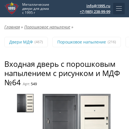
Металлические
info@1995.ru
двери для дома
+7 (985) 238-99-99
с 1995 г
Главная
»
Порошковое напыление
»
Двери МДФ
Порошковое напыление
(467)
(216)
Входная дверь с порошковым
напылением с рисунком и МДФ
№64
Арт:
549